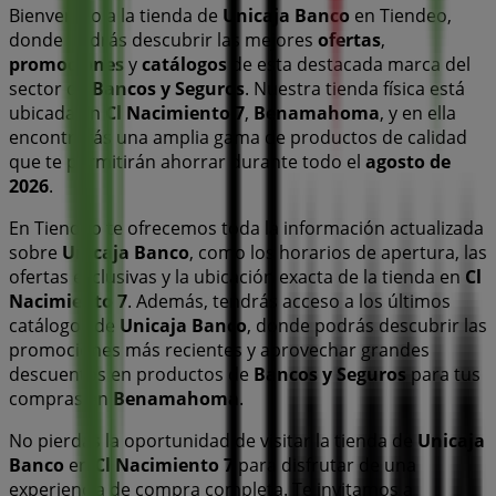
Bienvenido a la tienda de
Unicaja Banco
en Tiendeo,
donde podrás descubrir las mejores
ofertas
,
promociones
y
catálogos
de esta destacada marca del
sector de
Bancos y Seguros
. Nuestra tienda física está
ubicada en
Cl Nacimiento 7
,
Benamahoma
, y en ella
encontrarás una amplia gama de productos de calidad
que te permitirán ahorrar durante todo el
agosto de
2026
.
En Tiendeo te ofrecemos toda la información actualizada
sobre
Unicaja Banco
, como los horarios de apertura, las
ofertas exclusivas y la ubicación exacta de la tienda en
Cl
Nacimiento 7
. Además, tendrás acceso a los últimos
catálogos de
Unicaja Banco
, donde podrás descubrir las
promociones más recientes y aprovechar grandes
descuentos en productos de
Bancos y Seguros
para tus
compras en
Benamahoma
.
No pierdas la oportunidad de visitar la tienda de
Unicaja
Banco
en
Cl Nacimiento 7
para disfrutar de una
experiencia de compra completa. Te invitamos a