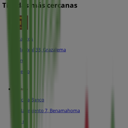
Tiendas más cercanas
Estancos
Calle Real 33, Grazalema
72 m
Abierto
Unicaja Banco
Cl Nacimiento 7, Benamahoma
132 m