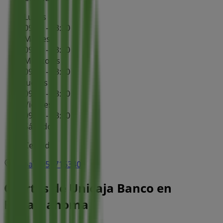
Lunes
09:00 - 13:30
Martes
09:00 - 13:30
Miércoles
09:00 - 13:30
Jueves
09:00 - 13:30
Viernes
09:00 - 13:30
Sábado
Cerrado
Mapa
956716340
Ofertas de Unicaja Banco en
Benamahoma