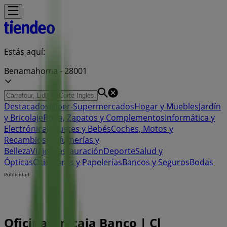
Estás aquí:
Benamahoma - 28001
Destacados
Hiper-Supermercados
Hogar y Muebles
Jardín
y Bricolaje
Ropa, Zapatos y Complementos
Informática y
Electrónica
Juguetes y Bebés
Coches, Motos y
Recambios
Perfumerías y
Belleza
Viajes
Restauración
Deporte
Salud y
Ópticas
Ocio
Libros y Papelerías
Bancos y Seguros
Bodas
Publicidad
Oficina Unicaja Banco | Cl