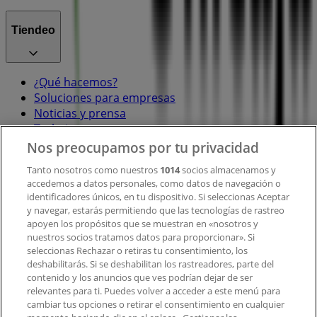
Tiendeo
¿Qué hacemos?
Soluciones para empresas
Noticias y prensa
Trabaja con nosotros
Nos preocupamos por tu privacidad
Contacto
Tanto nosotros como nuestros
1014
socios almacenamos y
accedemos a datos personales, como datos de navegación o
identificadores únicos, en tu dispositivo. Si seleccionas Aceptar
y navegar, estarás permitiendo que las tecnologías de rastreo
Contacto comercial y de marketing
apoyen los propósitos que se muestran en «nosotros y
Tienda mal colocada en el mapa
nuestros socios tratamos datos para proporcionar». Si
Notificar un folleto
seleccionas Rechazar o retiras tu consentimiento, los
deshabilitarás. Si se deshabilitan los rastreadores, parte del
¿Encontraste un problema en la web o en la
contenido y los anuncios que ves podrían dejar de ser
aplicación?
relevantes para ti. Puedes volver a acceder a este menú para
cambiar tus opciones o retirar el consentimiento en cualquier