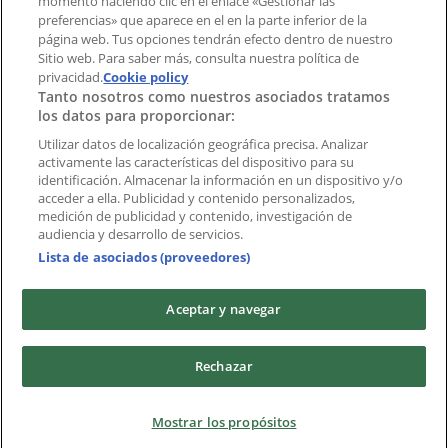
momento haciendo clic en el enlace «Gestionar las
Índices
preferencias» que aparece en el en la parte inferior de la
página web. Tus opciones tendrán efecto dentro de nuestro
Sitio web. Para saber más, consulta nuestra política de
Marcas
privacidad.
Cookie policy
Tanto nosotros como nuestros asociados tratamos
Negocios
los datos para proporcionar:
Negocios cercanos
Productos
Utilizar datos de localización geográfica precisa. Analizar
activamente las características del dispositivo para su
Ciudades
identificación. Almacenar la información en un dispositivo y/o
acceder a ella. Publicidad y contenido personalizados,
Descargar la APP Tiendeo
medición de publicidad y contenido, investigación de
audiencia y desarrollo de servicios.
Lista de asociados (proveedores)
Aceptar y navegar
Copyright © Tiendeo ® 2026 · Shopfully Marketing S.L.U. –
Rechazar
Palau de Mar – 08039 Barcelona, Spain
Términos y condiciones
Política de privacidad
Mostrar los propósitos
Gestionar cookies