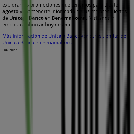
explorar las promociones que tenemos para ti este
agosto
y mantenerte informado de las mejores ofertas
de
Unicaja Banco
en
Benamahoma
. ¡Visítanos y
empieza a ahorrar hoy mismo!
Más información de Unicaja Banco
Ver otras tiendas de
Unicaja Banco en Benamahoma
Publicidad