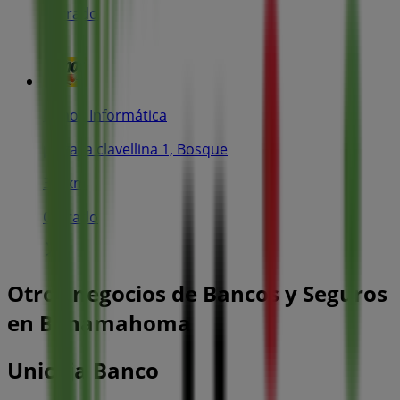
Cerrado
Dynos Informática
plaza la clavellina 1, Bosque
3.4 km
Cerrado
Otros negocios de Bancos y Seguros
en Benamahoma
Unicaja Banco