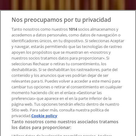
Noticias y prensa
Trabaja con nosotros
Nos preocupamos por tu privacidad
Contacto
Tanto nosotros como nuestros
1014
socios almacenamos y
accedemos a datos personales, como datos de navegación o
identificadores únicos, en tu dispositivo. Si seleccionas Aceptar
y navegar, estarás permitiendo que las tecnologías de rastreo
Contacto comercial y de marketing
apoyen los propósitos que se muestran en «nosotros y
Tienda mal colocada en el mapa
nuestros socios tratamos datos para proporcionar». Si
Notificar un folleto
seleccionas Rechazar o retiras tu consentimiento, los
deshabilitarás. Si se deshabilitan los rastreadores, parte del
¿Encontraste un problema en la web o en la
contenido y los anuncios que ves podrían dejar de ser
aplicación?
relevantes para ti. Puedes volver a acceder a este menú para
cambiar tus opciones o retirar el consentimiento en cualquier
momento haciendo clic en el enlace «Gestionar las
Índices
preferencias» que aparece en el en la parte inferior de la
página web. Tus opciones tendrán efecto dentro de nuestro
Sitio web. Para saber más, consulta nuestra política de
Marcas
privacidad.
Cookie policy
Tanto nosotros como nuestros asociados tratamos
Negocios
los datos para proporcionar:
Negocios cercanos