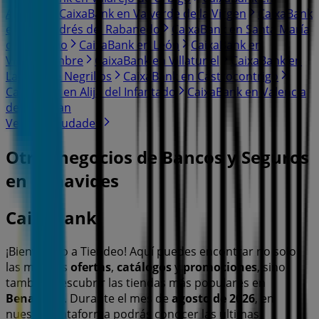
Astorga
CaixaBank en Valverde de la Virgen
CaixaBank
en San Andrés del Rabanedo
CaixaBank en Santa María
del Páramo
CaixaBank en León
CaixaBank en
Villaquilambre
CaixaBank en Villaturiel
CaixaBank en
Laguna de Negrillos
CaixaBank en Castrocontrigo
CaixaBank en Alija del Infantado
CaixaBank en Valencia
de Don Juan
Ver más ciudades
Otros negocios de Bancos y Seguros
en Benavides
CaixaBank
¡Bienvenido a Tiendeo! Aquí puedes encontrar no solo
las mejores
ofertas
,
catálogos
y
promociones
, sino
también descubrir las tiendas más populares en
Benavides
. Durante el mes de
agosto de 2026
, en
nuestra plataforma podrás conocer las últimas