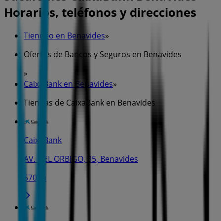
Horarios, teléfonos y direcciones
Tiendeo en Benavides
»
Ofertas de Bancos y Seguros en Benavides
»
CaixaBank en Benavides
»
Tiendas de CaixaBank en Benavides
CaixaBank
AV. DEL ORBIGO, 35, Benavides
570 m