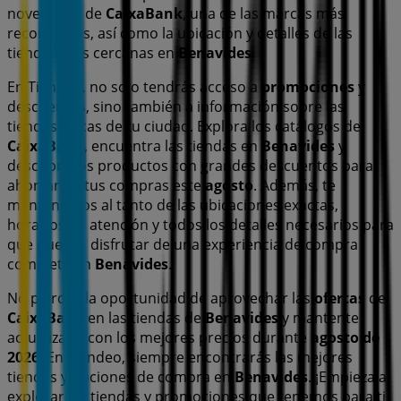
novedades de
CaixaBank
, una de las marcas más
reconocidas, así como la ubicación y detalles de las
tiendas más cercanas en
Benavides
.
En Tiendeo, no solo tendrás acceso a
promociones
y
descuentos, sino también a información sobre las
tiendas físicas de tu ciudad. Explora los catálogos de
CaixaBank
, encuentra las tiendas en
Benavides
y
descubre los productos con grandes descuentos para
ahorrar en tus compras este
agosto
. Además, te
mantenemos al tanto de las ubicaciones exactas,
horarios de atención y todos los detalles necesarios para
que puedas disfrutar de una experiencia de compra
completa en
Benavides
.
No pierdas la oportunidad de aprovechar las
ofertas
de
CaixaBank
en las tiendas de
Benavides
y mantente
actualizado con los mejores precios durante
agosto de
2026
. En Tiendeo, siempre encontrarás las mejores
tiendas y opciones de compra en
Benavides
. ¡Empieza a
explorar las tiendas y promociones que tenemos para ti