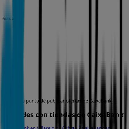
Publicidad
Estamos a punto de publicar ofertas de CaixaBank
Ciudades con tiendas de CaixaBank
CaixaBank en Villarejo de Órbigo
CaixaBank en