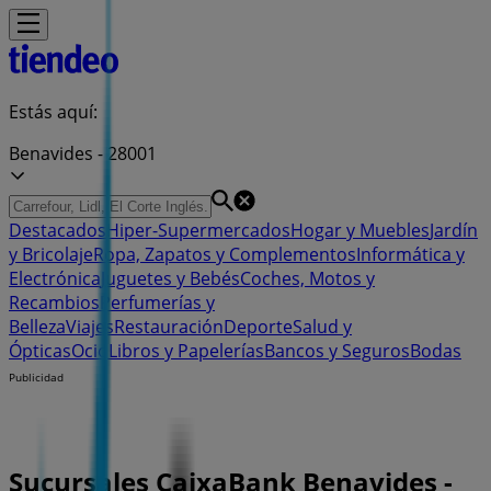
Estás aquí:
Benavides - 28001
Destacados
Hiper-Supermercados
Hogar y Muebles
Jardín
y Bricolaje
Ropa, Zapatos y Complementos
Informática y
Electrónica
Juguetes y Bebés
Coches, Motos y
Recambios
Perfumerías y
Belleza
Viajes
Restauración
Deporte
Salud y
Ópticas
Ocio
Libros y Papelerías
Bancos y Seguros
Bodas
Publicidad
Sucursales CaixaBank Benavides -