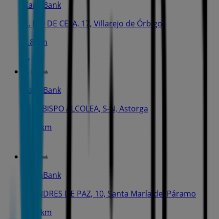
CaixaBank
C. PIO DE CELA, 17, Villarejo de Órbigo
7.8 km
CaixaBank
PL. OBISPO ALCOLEA, S-N, Astorga
13.6 km
CaixaBank
C. ANDRES DE PAZ, 10, Santa María del Páramo
20.8 km