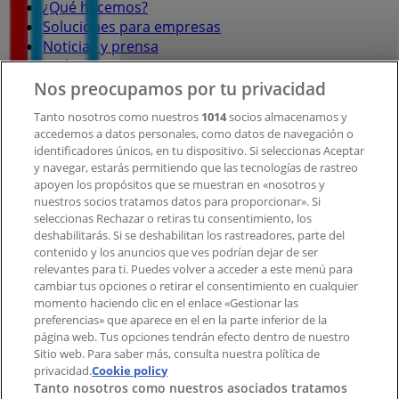
¿Qué hacemos?
Soluciones para empresas
Noticias y prensa
Trabaja con nosotros
Nos preocupamos por tu privacidad
Contacto
Tanto nosotros como nuestros
1014
socios almacenamos y
accedemos a datos personales, como datos de navegación o
identificadores únicos, en tu dispositivo. Si seleccionas Aceptar
y navegar, estarás permitiendo que las tecnologías de rastreo
Contacto comercial y de marketing
apoyen los propósitos que se muestran en «nosotros y
Tienda mal colocada en el mapa
nuestros socios tratamos datos para proporcionar». Si
Notificar un folleto
seleccionas Rechazar o retiras tu consentimiento, los
deshabilitarás. Si se deshabilitan los rastreadores, parte del
¿Encontraste un problema en la web o en la
contenido y los anuncios que ves podrían dejar de ser
aplicación?
relevantes para ti. Puedes volver a acceder a este menú para
cambiar tus opciones o retirar el consentimiento en cualquier
momento haciendo clic en el enlace «Gestionar las
Índices
preferencias» que aparece en el en la parte inferior de la
página web. Tus opciones tendrán efecto dentro de nuestro
Sitio web. Para saber más, consulta nuestra política de
Marcas
privacidad.
Cookie policy
Tanto nosotros como nuestros asociados tratamos
Negocios