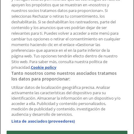
Notificar un folleto
apoyen los propósitos que se muestran en «nosotros y
¿Encontraste un problema en la web o en la
nuestros socios tratamos datos para proporcionar». Si
aplicación?
seleccionas Rechazar o retiras tu consentimiento, los
deshabilitarás. Si se deshabilitan los rastreadores, parte del
contenido y los anuncios que ves podrían dejar de ser
Índices
relevantes para ti. Puedes volver a acceder a este menú para
cambiar tus opciones o retirar el consentimiento en cualquier
momento haciendo clic en el enlace «Gestionar las
preferencias» que aparece en el en la parte inferior de la
Marcas
página web. Tus opciones tendrán efecto dentro de nuestro
Marcas locales
Sitio web. Para saber más, consulta nuestra política de
Negocios
privacidad.
Cookie policy
Tanto nosotros como nuestros asociados tratamos
Negocios cercanos
los datos para proporcionar:
Productos
Productos locales
Utilizar datos de localización geográfica precisa. Analizar
activamente las características del dispositivo para su
Ciudades
identificación. Almacenar la información en un dispositivo y/o
acceder a ella. Publicidad y contenido personalizados,
Descargar la APP Tiendeo
medición de publicidad y contenido, investigación de
audiencia y desarrollo de servicios.
Lista de asociados (proveedores)