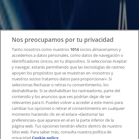
Soluciones para empresas
Noticias y prensa
Trabaja con nosotros
Contacto
Nos preocupamos por tu privacidad
Tanto nosotros como nuestros
1014
socios almacenamos y
accedemos a datos personales, como datos de navegación o
Contacto comercial y de marketing
identificadores únicos, en tu dispositivo. Si seleccionas Aceptar
Tienda mal colocada en el mapa
y navegar, estarás permitiendo que las tecnologías de rastreo
Notificar un folleto
apoyen los propósitos que se muestran en «nosotros y
¿Encontraste un problema en la web o en la
nuestros socios tratamos datos para proporcionar». Si
aplicación?
seleccionas Rechazar o retiras tu consentimiento, los
deshabilitarás. Si se deshabilitan los rastreadores, parte del
contenido y los anuncios que ves podrían dejar de ser
Índices
relevantes para ti. Puedes volver a acceder a este menú para
cambiar tus opciones o retirar el consentimiento en cualquier
momento haciendo clic en el enlace «Gestionar las
preferencias» que aparece en el en la parte inferior de la
Marcas
página web. Tus opciones tendrán efecto dentro de nuestro
Marcas locales
Sitio web. Para saber más, consulta nuestra política de
Negocios
privacidad.
Cookie policy