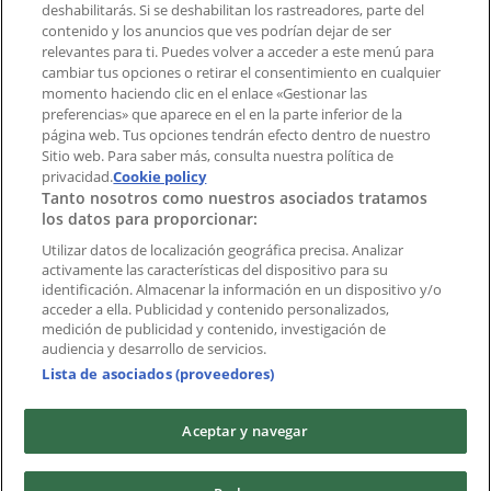
deshabilitarás. Si se deshabilitan los rastreadores, parte del
contenido y los anuncios que ves podrían dejar de ser
Índices
relevantes para ti. Puedes volver a acceder a este menú para
cambiar tus opciones o retirar el consentimiento en cualquier
momento haciendo clic en el enlace «Gestionar las
preferencias» que aparece en el en la parte inferior de la
Marcas
página web. Tus opciones tendrán efecto dentro de nuestro
Marcas locales
Sitio web. Para saber más, consulta nuestra política de
Negocios
privacidad.
Cookie policy
Tanto nosotros como nuestros asociados tratamos
Negocios cercanos
los datos para proporcionar:
Productos
Productos locales
Utilizar datos de localización geográfica precisa. Analizar
activamente las características del dispositivo para su
Ciudades
identificación. Almacenar la información en un dispositivo y/o
acceder a ella. Publicidad y contenido personalizados,
Descargar la APP Tiendeo
medición de publicidad y contenido, investigación de
audiencia y desarrollo de servicios.
Lista de asociados (proveedores)
Aceptar y navegar
Copyright © Tiendeo ® 2026 · Shopfully Marketing S.L.U. –