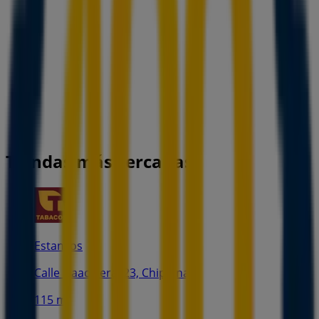
Tiendas más cercanas
Estancos
Calle Isaac Peral 23, Chipiona
115 m