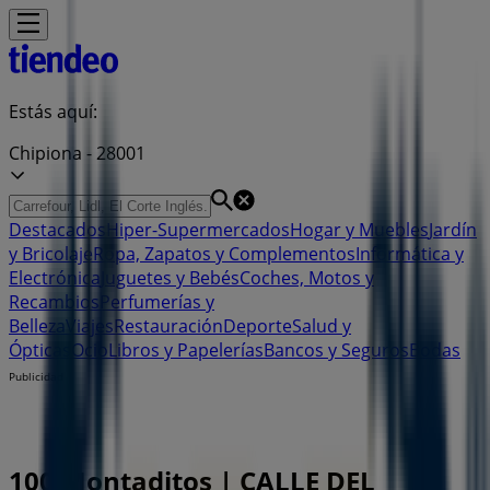
Estás aquí:
Chipiona - 28001
Destacados
Hiper-Supermercados
Hogar y Muebles
Jardín
y Bricolaje
Ropa, Zapatos y Complementos
Informática y
Electrónica
Juguetes y Bebés
Coches, Motos y
Recambios
Perfumerías y
Belleza
Viajes
Restauración
Deporte
Salud y
Ópticas
Ocio
Libros y Papelerías
Bancos y Seguros
Bodas
Publicidad
100 Montaditos | CALLE DEL