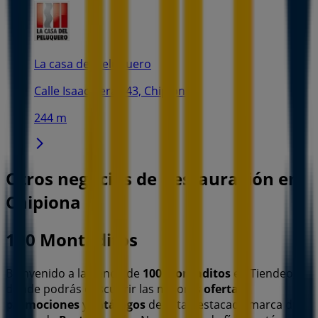
La casa del peluquero
Calle Isaac Peral, 43, Chipiona
244 m
Otros negocios de Restauración en
Chipiona
100 Montaditos
Bienvenido a la tienda de
100 Montaditos
en Tiendeo,
donde podrás descubrir las mejores
ofertas
,
promociones
y
catálogos
de esta destacada marca del