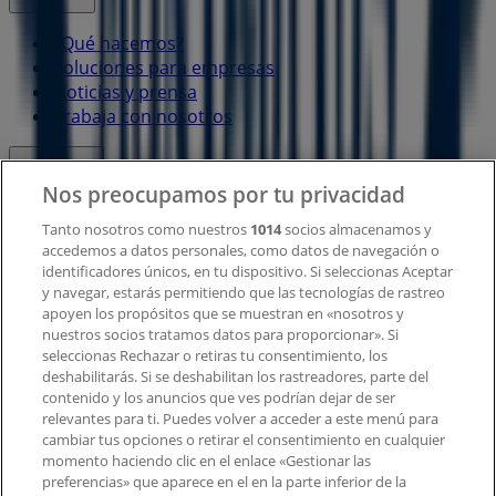
¿Qué hacemos?
Soluciones para empresas
Noticias y prensa
Trabaja con nosotros
Contacto
Nos preocupamos por tu privacidad
Tanto nosotros como nuestros
1014
socios almacenamos y
accedemos a datos personales, como datos de navegación o
Contacto comercial y de marketing
identificadores únicos, en tu dispositivo. Si seleccionas Aceptar
Tienda mal colocada en el mapa
y navegar, estarás permitiendo que las tecnologías de rastreo
Notificar un folleto
apoyen los propósitos que se muestran en «nosotros y
¿Encontraste un problema en la web o en la
nuestros socios tratamos datos para proporcionar». Si
aplicación?
seleccionas Rechazar o retiras tu consentimiento, los
deshabilitarás. Si se deshabilitan los rastreadores, parte del
contenido y los anuncios que ves podrían dejar de ser
Índices
relevantes para ti. Puedes volver a acceder a este menú para
cambiar tus opciones o retirar el consentimiento en cualquier
momento haciendo clic en el enlace «Gestionar las
preferencias» que aparece en el en la parte inferior de la