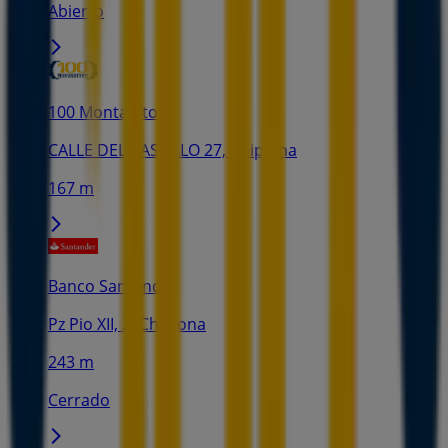
Abierto
100 Montaditos
CALLE DEL CASTILLO 27, Chipiona
167 m
Banco Santander
Pz Pio XII, 2, Chipiona
243 m
Cerrado