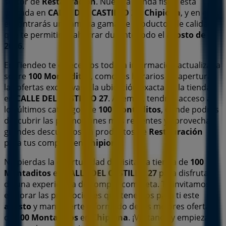
sector de
Restauración
. Nuestra tienda física está
ubicada en
CALLE DEL CASTILLO 27
,
Chipiona
, y en ella
encontrarás una amplia gama de productos de calidad
que te permitirán ahorrar durante todo el
agosto de
2026
.
En Tiendeo te ofrecemos toda la información actualizada
sobre
100 Montaditos
, como los horarios de apertura,
las ofertas exclusivas y la ubicación exacta de la tienda
en
CALLE DEL CASTILLO 27
. Además, tendrás acceso a
los últimos catálogos de
100 Montaditos
, donde podrás
descubrir las promociones más recientes y aprovechar
grandes descuentos en productos de
Restauración
para tus compras en
Chipiona
.
No pierdas la oportunidad de visitar la tienda de
100
Montaditos
en
CALLE DEL CASTILLO 27
para disfrutar
de una experiencia de compra completa. Te invitamos a
explorar las promociones que tenemos para ti este
agosto
y mantenerte informado de las mejores ofertas
de
100 Montaditos
en
Chipiona
. ¡Visítanos y empieza a