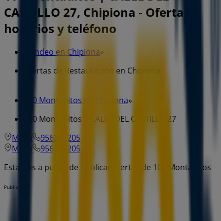
CASTILLO 27, Chipiona - Ofertas,
horarios y teléfono
Tiendeo en Chipiona
»
Ofertas de Restauración en Chipiona
»
100 Montaditos en Chipiona
»
100 Montaditos | CALLE DEL CASTILLO 27
Mapa
956371205
Mapa
956371205
Estamos a punto de publicar ofertas de 100 Montaditos
Publicidad