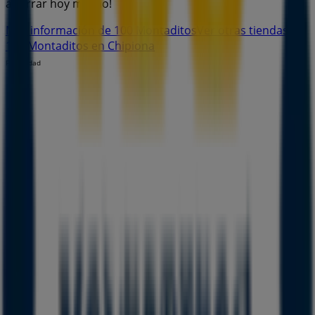
ahorrar hoy mismo!
Más información de 100 Montaditos
Ver otras tiendas de
100 Montaditos en Chipiona
Publicidad