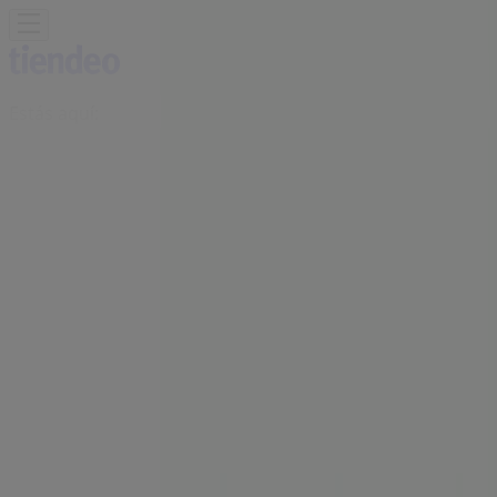
Estás aquí:
Ciudad Real - 28001
Destacados
Hiper-Supermercados
Hogar y Muebles
Jardín
y Bricolaje
Ropa, Zapatos y Complementos
Informática y
Electrónica
Juguetes y Bebés
Coches, Motos y
Recambios
Perfumerías y
Belleza
Viajes
Restauración
Deporte
Salud y
Ópticas
Ocio
Libros y Papelerías
Bancos y Seguros
Bodas
Publicidad
Oficina BBVA | JUAN II, 6-PLANTA 1,