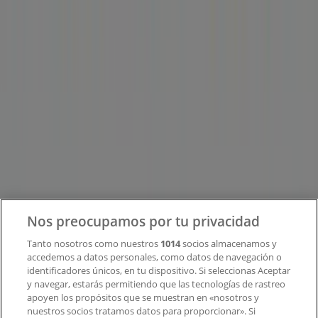
Tiendeo forma parte de Shopfully, la empresa
tecnológica que está reinventando las compras locales
en todo el mundo.
Tiendeo
¿Qué hacemos?
Soluciones para empresas
Noticias y prensa
Trabaja con nosotros
Contacto
Nos preocupamos por tu privacidad
Tanto nosotros como nuestros
1014
socios almacenamos y
accedemos a datos personales, como datos de navegación o
Contacto comercial y de marketing
identificadores únicos, en tu dispositivo. Si seleccionas Aceptar
Tienda mal colocada en el mapa
y navegar, estarás permitiendo que las tecnologías de rastreo
Notificar un folleto
apoyen los propósitos que se muestran en «nosotros y
¿Encontraste un problema en la web o en la
nuestros socios tratamos datos para proporcionar». Si