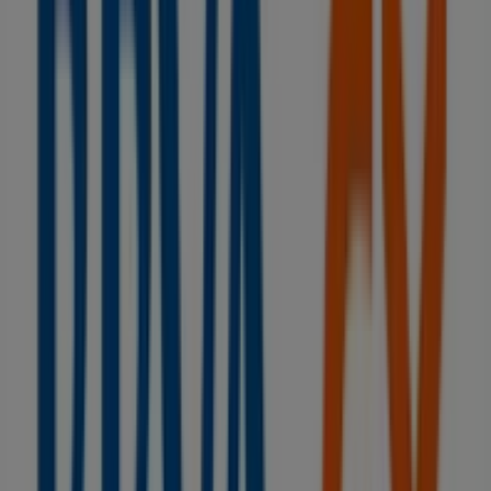
BBVA
JUAN II, 6, Ciudad Real
19 m
Unicaja Banco
Cl Postas 23, Ciudad Real
50 m
Cerrado
Banco Santander
Av Alarcos, 4, Ciudad Real