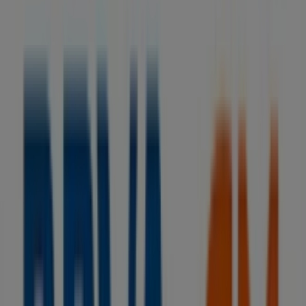
BBVA
Sin comisiones y hasta 1.060€ ¡te sale a
cuenta!
Caduca el 15/9
Tiendas más cercanas
BBVA
JUAN II, 6-PLANTA 1, Ciudad Real
14 m