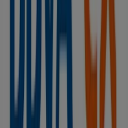
No pierdas la oportunidad de visitar la tienda de
BBVA
en
JUAN II, 6-PLANTA 1
para disfrutar de una
experiencia de compra completa. Te invitamos a
explorar las promociones que tenemos para ti este
agosto
y mantenerte informado de las mejores ofertas
de
BBVA
en
Ciudad Real
. ¡Visítanos y empieza a ahorrar
hoy mismo!
Más información de BBVA
Ver otras tiendas de BBVA en
Ciudad Real
Publicidad