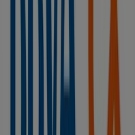
BBVA
Bienvenido a la tienda de
BBVA
en Tiendeo, donde
podrás descubrir las mejores
ofertas
,
promociones
y
catálogos
de esta destacada marca del sector de
Bancos y Seguros
. Nuestra tienda física está ubicada en
JUAN II, 6-PLANTA 1
,
Ciudad Real
, y en ella encontrarás
una amplia gama de productos de calidad que te
permitirán ahorrar durante todo el
agosto de 2026
.
En Tiendeo te ofrecemos toda la información actualizada
sobre
BBVA
, como los horarios de apertura, las ofertas
exclusivas y la ubicación exacta de la tienda en
JUAN II, 6-
PLANTA 1
. Además, tendrás acceso a los últimos
catálogos de
BBVA
, donde podrás descubrir las
promociones más recientes y aprovechar grandes
descuentos en productos de
Bancos y Seguros
para tus
compras en
Ciudad Real
.