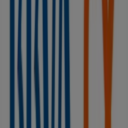
52 m
Cerrado
Vodafone
Calle Alarcos 2, Ciudad Real
55 m
Cerrado
Otros negocios de Bancos y Seguros
en Ciudad Real