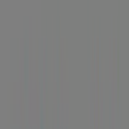
Ciudad Real - Horarios, teléfono y
ofertas
Tiendeo en Ciudad Real
»
Ofertas de Bancos y Seguros en Ciudad Real
»
BBVA en Ciudad Real
»
BBVA | JUAN II, 6-PLANTA 1
Mapa
Mapa
Ofertas de BBVA en Ciudad Real