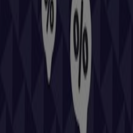
promociones que tenemos para ti este
agosto
y
mantenerte informado de las mejores ofertas de
Repsol
en
Cubelles
. ¡Visítanos y empieza a ahorrar hoy mismo!
Más información de Repsol
Ver otras tiendas de Repsol
en Cubelles
Publicidad