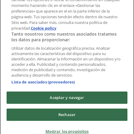
momento haciendo clic en el enlace «Gestionar las
preferencias» que aparece en el en la parte inferior de la
Marcas
página web. Tus opciones tendrán efecto dentro de nuestro
Marcas locales
Sitio web. Para saber más, consulta nuestra política de
Negocios
privacidad.
Cookie policy
Tanto nosotros como nuestros asociados tratamos
Negocios cercanos
los datos para proporcionar:
Productos
Productos locales
Utilizar datos de localización geográfica precisa. Analizar
activamente las características del dispositivo para su
Ciudades
identificación. Almacenar la información en un dispositivo y/o
acceder a ella. Publicidad y contenido personalizados,
Descargar la APP Tiendeo
medición de publicidad y contenido, investigación de
audiencia y desarrollo de servicios.
Lista de asociados (proveedores)
Aceptar y navegar
Copyright © Tiendeo ® 2026 · Shopfully Marketing S.L.U. –
Rechazar
Palau de Mar – 08039 Barcelona, Spain
Términos y condiciones
Política de privacidad
Mostrar los propósitos