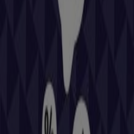
Bienvenido a la tienda de
Repsol
en Tiendeo, donde
podrás descubrir las mejores
ofertas
,
promociones
y
catálogos
de esta destacada marca del sector de
Coches, Motos y Recambios
. Nuestra tienda física está
ubicada en
CR C-32, 16,15
,
Cubelles
, y en ella
encontrarás una amplia gama de productos de calidad
que te permitirán ahorrar durante todo el
agosto de
2026
.
En Tiendeo te ofrecemos toda la información actualizada
sobre
Repsol
, como los horarios de apertura, las ofertas
exclusivas y la ubicación exacta de la tienda en
CR C-32,
16,15
. Además, tendrás acceso a los últimos catálogos
de
Repsol
, donde podrás descubrir las promociones
más recientes y aprovechar grandes descuentos en
productos de
Coches, Motos y Recambios
para tus
compras en
Cubelles
.
No pierdas la oportunidad de visitar la tienda de
Repsol
en
CR C-32, 16,15
para disfrutar de una experiencia de
compra completa. Te invitamos a explorar las