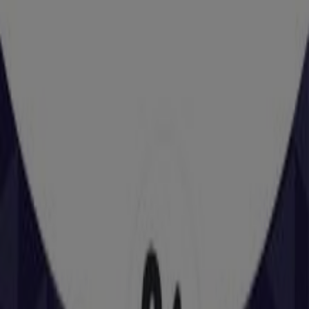
C/ Narcís Bardaji, 19, Cubelles
41 m
Abierto
Repsol
Carretera C-31 148,50 Margen Derecho, Cubelles
72 m
CaixaBank
AV. DE CATALUNYA, 29-31, Cubelles