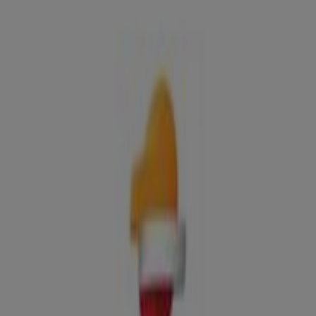
Ofertas, teléfono y horarios
Tiendeo en Cubelles
»
Ofertas de Coches, Motos y Recambios en Cubelles
»
Repsol en Cubelles
»
Repsol | CR C-32, 16,15
Mapa
938956057
Mapa
938956057
Ofertas de Repsol en Cubelles
Repsol