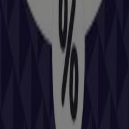
76 m
MAPFRE
AVD CATALUNYA 17, Cubelles
88 m
Cerrado
Otros negocios de Coches, Motos y
Recambios en Cubelles
Repsol