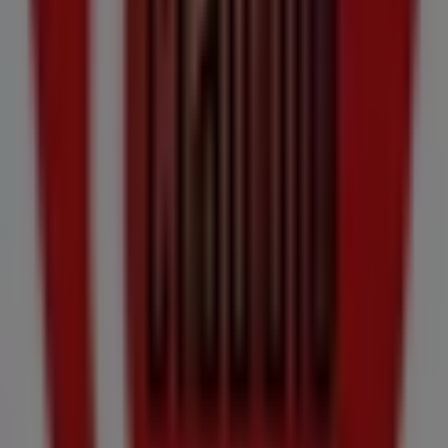
Claudio en Vilagarcía de Arousa
Claudio en San
Cristovo de Cea
Ver más ciudades
Otros negocios de Hiper-
Supermercados en Forcarei
Claudio
¡Bienvenido a Tiendeo! Aquí puedes encontrar no solo
las mejores
ofertas
,
catálogos
y
promociones
, sino
también descubrir las tiendas más populares en
Forcarei
. Durante el mes de
agosto de 2026
, en nuestra
plataforma podrás conocer las últimas novedades de
Claudio
, una de las marcas más reconocidas, así como la
ubicación y detalles de las tiendas más cercanas en
Forcarei
.
En Tiendeo, no solo tendrás acceso a
promociones
y