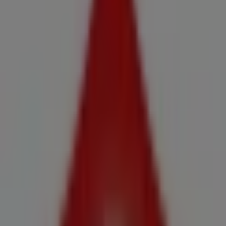
Horarios, teléfonos y direcciones
Tiendeo en Forcarei
»
Ofertas de Hiper-Supermercados en Forcarei
»
Claudio en Forcarei
»
Tiendas de Claudio en Forcarei
Claudio
Cl Antonio Rodriguez Fraiz, S/n, Forcarei
62 m