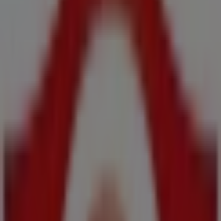
Claudio
Cr General, 21, Forcarei
356 m
Claudio
Cl. Feria, Nº 1, Silleda
14.9 km