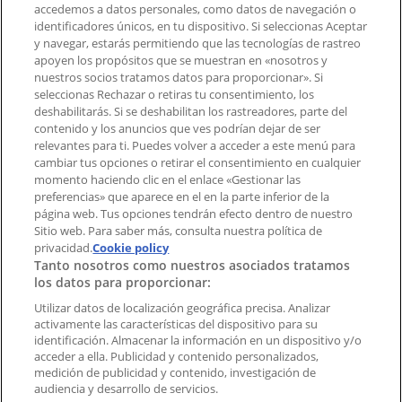
accedemos a datos personales, como datos de navegación o
identificadores únicos, en tu dispositivo. Si seleccionas Aceptar
y navegar, estarás permitiendo que las tecnologías de rastreo
Contacto comercial y de marketing
apoyen los propósitos que se muestran en «nosotros y
Tienda mal colocada en el mapa
nuestros socios tratamos datos para proporcionar». Si
Notificar un folleto
seleccionas Rechazar o retiras tu consentimiento, los
deshabilitarás. Si se deshabilitan los rastreadores, parte del
¿Encontraste un problema en la web o en la
contenido y los anuncios que ves podrían dejar de ser
aplicación?
relevantes para ti. Puedes volver a acceder a este menú para
cambiar tus opciones o retirar el consentimiento en cualquier
momento haciendo clic en el enlace «Gestionar las
Índices
preferencias» que aparece en el en la parte inferior de la
página web. Tus opciones tendrán efecto dentro de nuestro
Sitio web. Para saber más, consulta nuestra política de
Marcas
privacidad.
Cookie policy
Tanto nosotros como nuestros asociados tratamos
Negocios
los datos para proporcionar:
Negocios cercanos
Productos
Utilizar datos de localización geográfica precisa. Analizar
activamente las características del dispositivo para su
Ciudades
identificación. Almacenar la información en un dispositivo y/o
acceder a ella. Publicidad y contenido personalizados,
Descargar la APP Tiendeo
medición de publicidad y contenido, investigación de
audiencia y desarrollo de servicios.