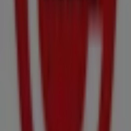
descuentos, sino también a información sobre las
tiendas físicas de tu ciudad. Explora los catálogos de
Claudio
, encuentra las tiendas en
Forcarei
y descubre
los productos con grandes descuentos para ahorrar en
tus compras este
agosto
. Además, te mantenemos al
tanto de las ubicaciones exactas, horarios de atención y
todos los detalles necesarios para que puedas disfrutar
de una experiencia de compra completa en
Forcarei
.
No pierdas la oportunidad de aprovechar las
ofertas
de
Claudio
en las tiendas de
Forcarei
y mantente
actualizado con los mejores precios durante
agosto de
2026
. En Tiendeo, siempre encontrarás las mejores
tiendas y opciones de compra en
Forcarei
. ¡Empieza a
explorar las tiendas y promociones que tenemos para ti
ahora mismo!
Publicidad