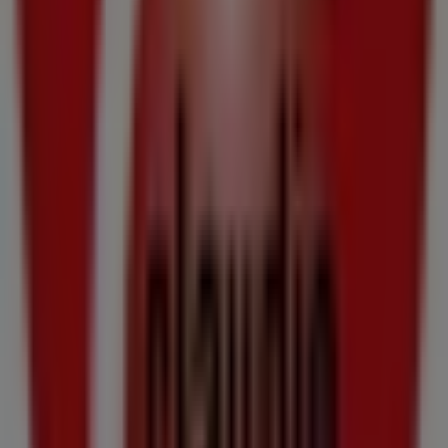
Catálogos de Claudio en Forcarei
Claudio
Precios válidos del 6 al 19 de agosto de 2026
Caduca el 19/8
Ciudades con tiendas de Claudio
Claudio en Silleda
Claudio en Cuntis
Claudio en
Moraña
Claudio en Lalín
Claudio en Avión
Claudio en
Vila de Cruces
Claudio en Caldas de Reis
Claudio en
Portas
Claudio en Pontecesures
Claudio en Padrón