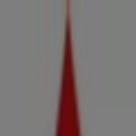
Estás aquí:
Forcarei - 28001
Destacados
Hiper-Supermercados
Hogar y Muebles
Jardín
y Bricolaje
Ropa, Zapatos y Complementos
Informática y
Electrónica
Juguetes y Bebés
Coches, Motos y
Recambios
Perfumerías y
Belleza
Viajes
Restauración
Deporte
Salud y
Ópticas
Ocio
Libros y Papelerías
Bancos y Seguros
Bodas
Publicidad
Supermercados Claudio Forcarei -