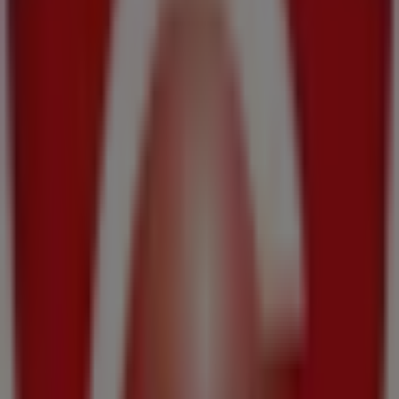
Claudio
Av de Carballiño, 19, Beariz
15.5 km
Publicidad