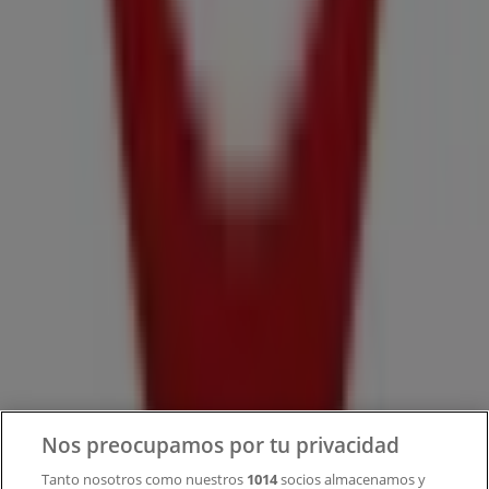
Tiendeo forma parte de Shopfully, la empresa
tecnológica que está reinventando las compras locales
en todo el mundo.
Tiendeo
¿Qué hacemos?
Soluciones para empresas
Noticias y prensa
Trabaja con nosotros
Nos preocupamos por tu privacidad
Contacto
Tanto nosotros como nuestros
1014
socios almacenamos y