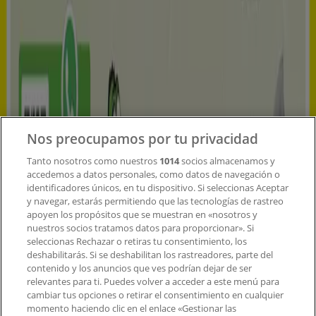
Tiendeo
¿Qué hacemos?
Soluciones para empresas
Noticias y prensa
Trabaja con nosotros
Nos preocupamos por tu privacidad
Tanto nosotros como nuestros
1014
socios almacenamos y
Contacto
accedemos a datos personales, como datos de navegación o
identificadores únicos, en tu dispositivo. Si seleccionas Aceptar
y navegar, estarás permitiendo que las tecnologías de rastreo
apoyen los propósitos que se muestran en «nosotros y
Contacto comercial y de marketing
nuestros socios tratamos datos para proporcionar». Si
Tienda mal colocada en el mapa
seleccionas Rechazar o retiras tu consentimiento, los
deshabilitarás. Si se deshabilitan los rastreadores, parte del
Notificar un folleto
contenido y los anuncios que ves podrían dejar de ser
¿Encontraste un problema en la web o en la
relevantes para ti. Puedes volver a acceder a este menú para
aplicación?
cambiar tus opciones o retirar el consentimiento en cualquier
momento haciendo clic en el enlace «Gestionar las