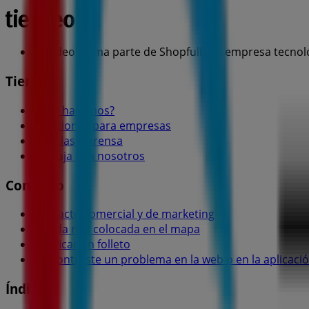
Tiendeo forma parte de Shopfully, la empresa tecnol
Tiendeo
¿Qué hacemos?
Soluciones para empresas
Noticias y prensa
Trabaja con nosotros
Contacto
Contacto comercial y de marketing
Tienda mal colocada en el mapa
Notificar un folleto
¿Encontraste un problema en la web o en la aplicaci
Índices