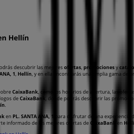
n Hellín
odrás descubrir las mejores
ofertas
,
promociones
y
catál
ANA, 1
,
Hellín
, y en ella encontrarás una amplia gama de p
 sobre
CaixaBank
, como los horarios de apertura, las oferta
álogos de
CaixaBank
, donde podrás descubrir las promoci
lín
.
nk
en
PL. SANTA ANA, 1
para disfrutar de una experiencia 
te informado de las mejores ofertas de
CaixaBank
en
Hell