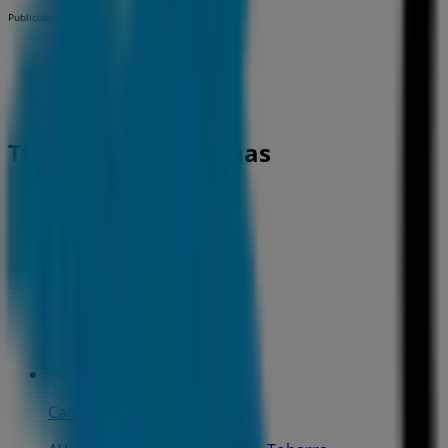
Publicidad
Tiendas más cercanas
CaixaBank
PL. SANTA ANA, 1, Hellín
442 m
CaixaBank