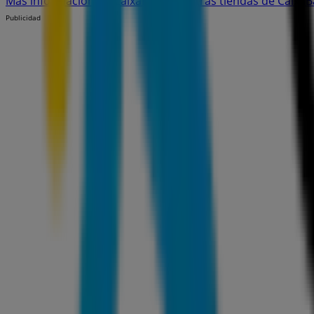
Más información de CaixaBank
Ver otras tiendas de CaixaB
Publicidad