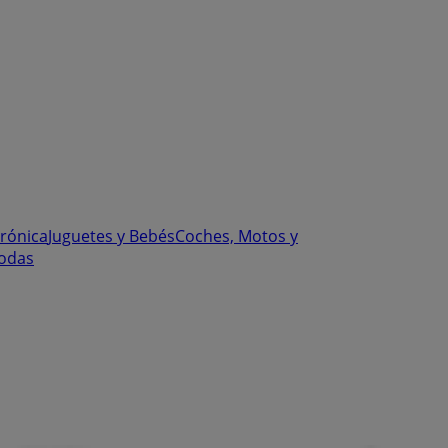
trónica
Juguetes y Bebés
Coches, Motos y
odas