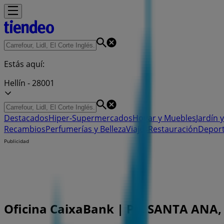
Estás aquí:
Hellín - 28001
Destacados
Hiper-Supermercados
Hogar y Muebles
Jardín y
Recambios
Perfumerías y Belleza
Viajes
Restauración
Depor
Publicidad
Oficina CaixaBank | PL. SANTA ANA, 1,