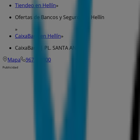
Tiendeo en Hellín
»
Ofertas de Bancos y Seguros en Hellín
»
CaixaBank en Hellín
»
CaixaBank | PL. SANTA ANA, 1
Mapa
967309900
Publicidad