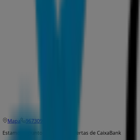
Mapa
967309900
Estamos a punto de publicar ofertas de CaixaBank