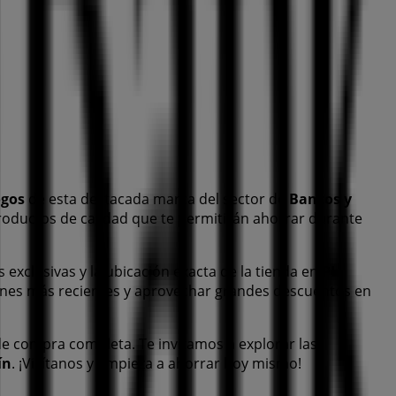
ogos
de esta destacada marca del sector de
Bancos y
roductos de calidad que te permitirán ahorrar durante
s exclusivas y la ubicación exacta de la tienda en
PL.
ones más recientes y aprovechar grandes descuentos en
de compra completa. Te invitamos a explorar las
ín
. ¡Visítanos y empieza a ahorrar hoy mismo!