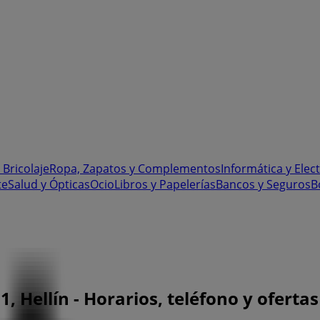
 Bricolaje
Ropa, Zapatos y Complementos
Informática y Elec
te
Salud y Ópticas
Ocio
Libros y Papelerías
Bancos y Seguros
B
 Hellín - Horarios, teléfono y ofertas