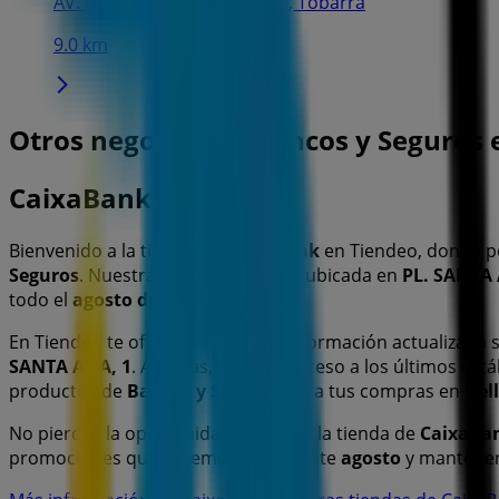
AV. DE LA GUARDIA CIVIL, 80, Tobarra
9.0 km
Otros negocios de Bancos y Seguros e
CaixaBank
Bienvenido a la tienda de
CaixaBank
en Tiendeo, donde p
Seguros
. Nuestra tienda física está ubicada en
PL. SANTA 
todo el
agosto de 2026
.
En Tiendeo te ofrecemos toda la información actualizada
SANTA ANA, 1
. Además, tendrás acceso a los últimos cat
productos de
Bancos y Seguros
para tus compras en
Hel
No pierdas la oportunidad de visitar la tienda de
CaixaBa
promociones que tenemos para ti este
agosto
y mantener