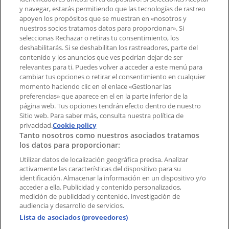
y navegar, estarás permitiendo que las tecnologías de rastreo
Contacto comercial y de marketing
apoyen los propósitos que se muestran en «nosotros y
Tienda mal colocada en el mapa
nuestros socios tratamos datos para proporcionar». Si
Notificar un folleto
seleccionas Rechazar o retiras tu consentimiento, los
deshabilitarás. Si se deshabilitan los rastreadores, parte del
¿Encontraste un problema en la web o en la
contenido y los anuncios que ves podrían dejar de ser
aplicación?
relevantes para ti. Puedes volver a acceder a este menú para
cambiar tus opciones o retirar el consentimiento en cualquier
momento haciendo clic en el enlace «Gestionar las
Índices
preferencias» que aparece en el en la parte inferior de la
página web. Tus opciones tendrán efecto dentro de nuestro
Sitio web. Para saber más, consulta nuestra política de
Marcas
privacidad.
Cookie policy
Tanto nosotros como nuestros asociados tratamos
Negocios
los datos para proporcionar:
Negocios cercanos
Productos
Utilizar datos de localización geográfica precisa. Analizar
activamente las características del dispositivo para su
Ciudades
identificación. Almacenar la información en un dispositivo y/o
acceder a ella. Publicidad y contenido personalizados,
Descargar la APP Tiendeo
medición de publicidad y contenido, investigación de
audiencia y desarrollo de servicios.
Lista de asociados (proveedores)