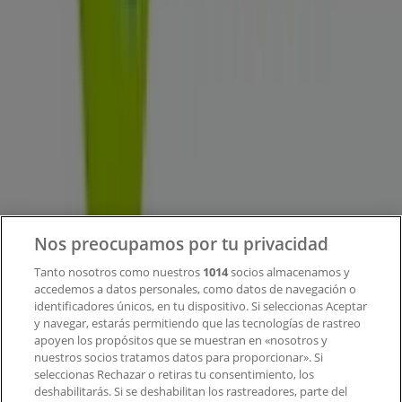
en todo el mundo.
Tiendeo
¿Qué hacemos?
Soluciones para empresas
Noticias y prensa
Trabaja con nosotros
Contacto
Nos preocupamos por tu privacidad
Tanto nosotros como nuestros
1014
socios almacenamos y
accedemos a datos personales, como datos de navegación o
Contacto comercial y de marketing
identificadores únicos, en tu dispositivo. Si seleccionas Aceptar
Tienda mal colocada en el mapa
y navegar, estarás permitiendo que las tecnologías de rastreo
Notificar un folleto
apoyen los propósitos que se muestran en «nosotros y
¿Encontraste un problema en la web o en la
nuestros socios tratamos datos para proporcionar». Si
aplicación?
seleccionas Rechazar o retiras tu consentimiento, los
deshabilitarás. Si se deshabilitan los rastreadores, parte del