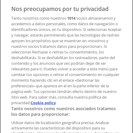
Contacto
Nos preocupamos por tu privacidad
Tanto nosotros como nuestros
1014
socios almacenamos y
accedemos a datos personales, como datos de navegación o
Contacto comercial y de marketing
identificadores únicos, en tu dispositivo. Si seleccionas Aceptar
Tienda mal colocada en el mapa
y navegar, estarás permitiendo que las tecnologías de rastreo
Notificar un folleto
apoyen los propósitos que se muestran en «nosotros y
¿Encontraste un problema en la web o en la
nuestros socios tratamos datos para proporcionar». Si
aplicación?
seleccionas Rechazar o retiras tu consentimiento, los
deshabilitarás. Si se deshabilitan los rastreadores, parte del
contenido y los anuncios que ves podrían dejar de ser
Índices
relevantes para ti. Puedes volver a acceder a este menú para
cambiar tus opciones o retirar el consentimiento en cualquier
momento haciendo clic en el enlace «Gestionar las
preferencias» que aparece en el en la parte inferior de la
Marcas
página web. Tus opciones tendrán efecto dentro de nuestro
Marcas locales
Sitio web. Para saber más, consulta nuestra política de
Negocios
privacidad.
Cookie policy
Tanto nosotros como nuestros asociados tratamos
Negocios cercanos
los datos para proporcionar:
Productos
Productos locales
Utilizar datos de localización geográfica precisa. Analizar
activamente las características del dispositivo para su
Ciudades