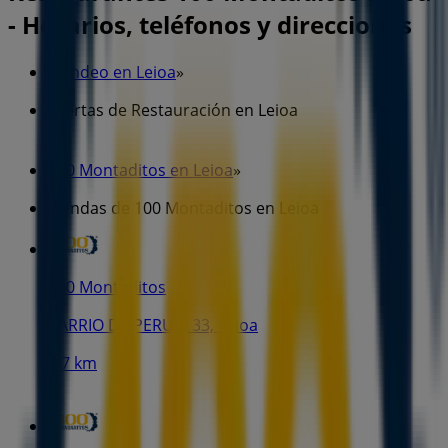
- Horarios, teléfonos y direcciones
Tiendeo en Leioa
»
Ofertas de Restauración en Leioa
»
100 Montaditos en Leioa
»
Tiendas de 100 Montaditos en Leioa
100 Montaditos
BARRIO DE PERURI 33, Leioa
1.7 km