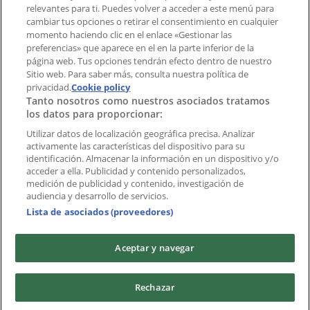
Índices
relevantes para ti. Puedes volver a acceder a este menú para
cambiar tus opciones o retirar el consentimiento en cualquier
momento haciendo clic en el enlace «Gestionar las
preferencias» que aparece en el en la parte inferior de la
Marcas
página web. Tus opciones tendrán efecto dentro de nuestro
Marcas locales
Sitio web. Para saber más, consulta nuestra política de
Negocios
privacidad.
Cookie policy
Tanto nosotros como nuestros asociados tratamos
Negocios cercanos
los datos para proporcionar:
Productos
Productos locales
Utilizar datos de localización geográfica precisa. Analizar
activamente las características del dispositivo para su
Ciudades
identificación. Almacenar la información en un dispositivo y/o
acceder a ella. Publicidad y contenido personalizados,
Descargar la APP Tiendeo
medición de publicidad y contenido, investigación de
audiencia y desarrollo de servicios.
Lista de asociados (proveedores)
Aceptar y navegar
Copyright © Tiendeo ® 2026 · Shopfully Marketing S.L.U. –
Rechazar
Palau de Mar – 08039 Barcelona, Spain