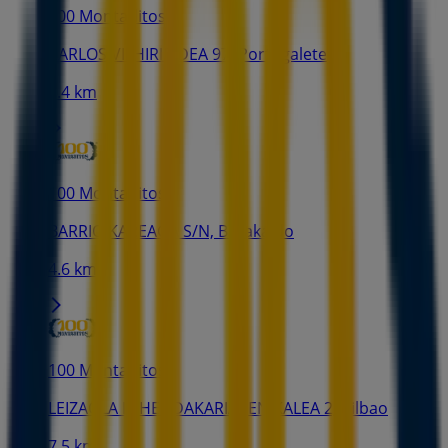
100 Montaditos
CARLOS VII HIRIBIDEA 97, Portugalete
3.4 km
100 Montaditos
BARRIO KAREAGA S/N, Barakaldo
4.6 km
100 Montaditos
LEIZAOLA LEHENDAKARIAREN KALEA 2, Bilbao
7.5 km