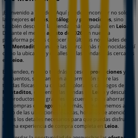
¡Bienvenido a Tiendeo! Aquí puedes encontrar no solo
las mejores
ofertas
,
catálogos
y
promociones
, sino
también descubrir las tiendas más populares en
Leioa
.
Durante el mes de
agosto de 2026
, en nuestra
plataforma podrás conocer las últimas novedades de
100 Montaditos
, una de las marcas más reconocidas, así
como la ubicación y detalles de las tiendas más cercanas
en
Leioa
.
En Tiendeo, no solo tendrás acceso a
promociones
y
descuentos, sino también a información sobre las
tiendas físicas de tu ciudad. Explora los catálogos de
100
Montaditos
, encuentra las tiendas en
Leioa
y descubre
los productos con grandes descuentos para ahorrar en
tus compras este
agosto
. Además, te mantenemos al
tanto de las ubicaciones exactas, horarios de atención y
todos los detalles necesarios para que puedas disfrutar
de una experiencia de compra completa en
Leioa
.
No pierdas la oportunidad de aprovechar las
ofertas
de