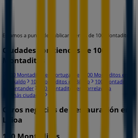
Estamos a punto de publicar ofertas de 100 Montaditos
Ciudades con tiendas de 100
Montaditos
100 Montaditos en Portugalete
100 Montaditos en
Barakaldo
100 Montaditos en Bilbao
100 Montaditos
en Santander
100 Montaditos en Torrelavega
Ver más ciudades
Otros negocios de Restauración en
Leioa
100 Montaditos