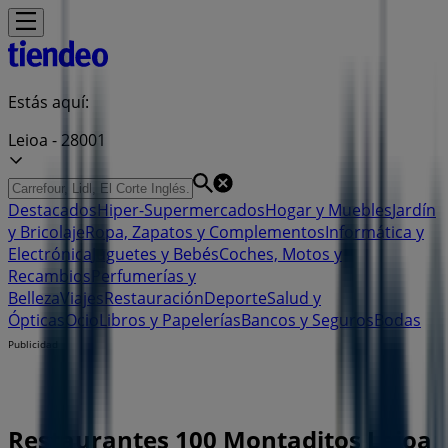
Estás aquí:
Leioa - 28001
Destacados
Hiper-Supermercados
Hogar y Muebles
Jardín
y Bricolaje
Ropa, Zapatos y Complementos
Informática y
Electrónica
Juguetes y Bebés
Coches, Motos y
Recambios
Perfumerías y
Belleza
Viajes
Restauración
Deporte
Salud y
Ópticas
Ocio
Libros y Papelerías
Bancos y Seguros
Bodas
Publicidad
Restaurantes 100 Montaditos Leioa