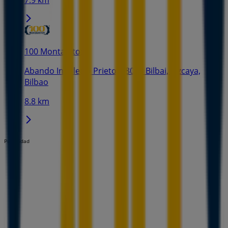
100 Montaditos
Abando Indalecio Prieto, 48008 Bilbai, Vizcaya,
Bilbao
8.8 km
Publicidad