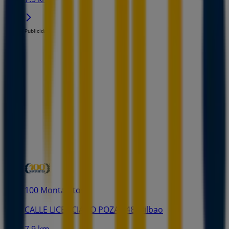
Publicidad
100 Montaditos
CALLE LICENCIADO POZAS 48, Bilbao
7.9 km