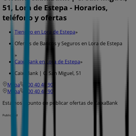
51, Lora de Estepa - Horarios,
teléfono y ofertas
Tiendeo en Lora de Estepa
»
Ofertas de Bancos y Seguros en Lora de Estepa
»
CaixaBank en Lora de Estepa
»
CaixaBank | C. San Miguel, 51
Mapa
600 40 40 90
Mapa
600 40 40 90
Estamos a punto de publicar ofertas de CaixaBank
Publicidad