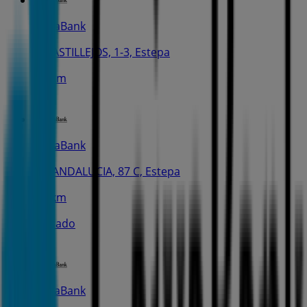
CaixaBank
C. CASTILLEJOS, 1-3, Estepa
5.2 km
CaixaBank
AV. ANDALUCIA, 87 C, Estepa
5.5 km
Cerrado
CaixaBank