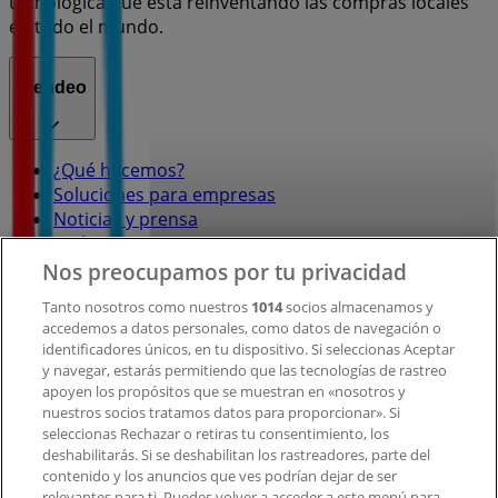
tecnológica que está reinventando las compras locales
en todo el mundo.
Tiendeo
¿Qué hacemos?
Soluciones para empresas
Noticias y prensa
Trabaja con nosotros
Nos preocupamos por tu privacidad
Contacto
Tanto nosotros como nuestros
1014
socios almacenamos y
accedemos a datos personales, como datos de navegación o
identificadores únicos, en tu dispositivo. Si seleccionas Aceptar
y navegar, estarás permitiendo que las tecnologías de rastreo
Contacto comercial y de marketing
apoyen los propósitos que se muestran en «nosotros y
Tienda mal colocada en el mapa
nuestros socios tratamos datos para proporcionar». Si
Notificar un folleto
seleccionas Rechazar o retiras tu consentimiento, los
deshabilitarás. Si se deshabilitan los rastreadores, parte del
¿Encontraste un problema en la web o en la
contenido y los anuncios que ves podrían dejar de ser
aplicación?
relevantes para ti. Puedes volver a acceder a este menú para