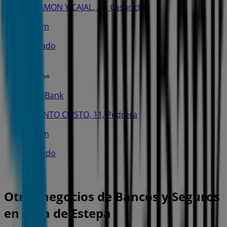
C. RAMON Y CAJAL, 39, Casariche
6.2 km
Cerrado
CaixaBank
C. SANTO CRISTO, 11, Pedrera
8.0 km
Cerrado
Otros negocios de Bancos y Seguros
en Lora de Estepa