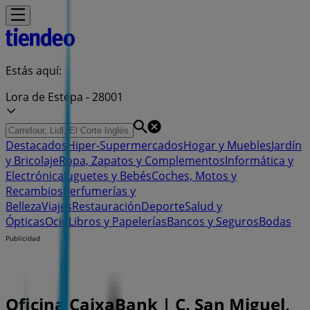
Estás aquí:
Lora de Estepa - 28001
Destacados
Hiper-Supermercados
Hogar y Muebles
Jardín
y Bricolaje
Ropa, Zapatos y Complementos
Informática y
Electrónica
Juguetes y Bebés
Coches, Motos y
Recambios
Perfumerías y
Belleza
Viajes
Restauración
Deporte
Salud y
Ópticas
Ocio
Libros y Papelerías
Bancos y Seguros
Bodas
Publicidad
Oficina CaixaBank | C. San Miguel,