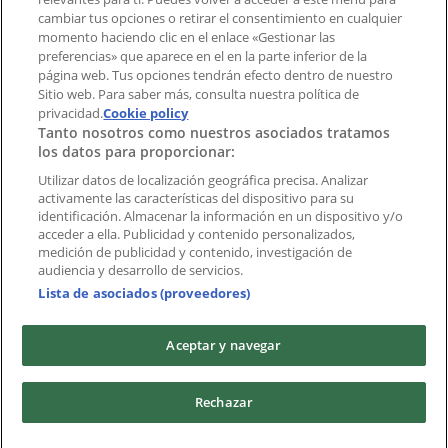
cambiar tus opciones o retirar el consentimiento en cualquier
momento haciendo clic en el enlace «Gestionar las
Índices
preferencias» que aparece en el en la parte inferior de la
página web. Tus opciones tendrán efecto dentro de nuestro
Sitio web. Para saber más, consulta nuestra política de
Marcas
privacidad.
Cookie policy
Tanto nosotros como nuestros asociados tratamos
Negocios
los datos para proporcionar:
Negocios cercanos
Productos
Utilizar datos de localización geográfica precisa. Analizar
activamente las características del dispositivo para su
Ciudades
identificación. Almacenar la información en un dispositivo y/o
acceder a ella. Publicidad y contenido personalizados,
Descargar la APP Tiendeo
medición de publicidad y contenido, investigación de
audiencia y desarrollo de servicios.
Lista de asociados (proveedores)
Aceptar y navegar
Copyright © Tiendeo ® 2026 · Shopfully Marketing S.L.U. –
Rechazar
Palau de Mar – 08039 Barcelona, Spain