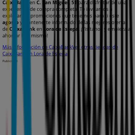
CaixaBank
en
C. San Miguel, 51
para disfrutar de una
experiencia de compra completa. Te invitamos a
explorar las promociones que tenemos para ti este
agosto
y mantenerte informado de las mejores ofertas
de
CaixaBank
en
Lora de Estepa
. ¡Visítanos y empieza a
ahorrar hoy mismo!
Más información de CaixaBank
Ver otras tiendas de
CaixaBank en Lora de Estepa
Publicidad