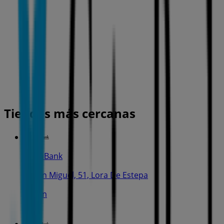
Tiendas más cercanas
CaixaBank
C. San Miguel, 51, Lora De Estepa
240 m