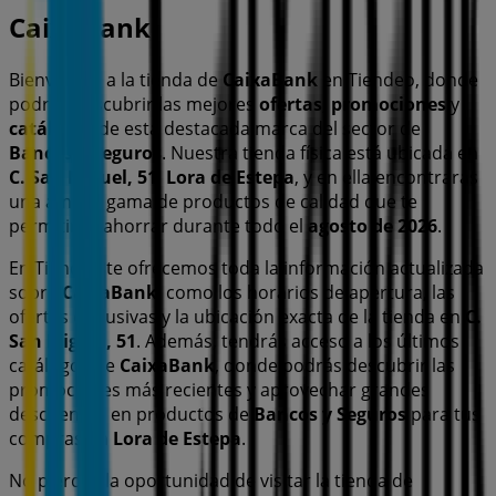
CaixaBank
Bienvenido a la tienda de
CaixaBank
en Tiendeo, donde
podrás descubrir las mejores
ofertas
,
promociones
y
catálogos
de esta destacada marca del sector de
Bancos y Seguros
. Nuestra tienda física está ubicada en
C. San Miguel, 51
,
Lora de Estepa
, y en ella encontrarás
una amplia gama de productos de calidad que te
permitirán ahorrar durante todo el
agosto de 2026
.
En Tiendeo te ofrecemos toda la información actualizada
sobre
CaixaBank
, como los horarios de apertura, las
ofertas exclusivas y la ubicación exacta de la tienda en
C.
San Miguel, 51
. Además, tendrás acceso a los últimos
catálogos de
CaixaBank
, donde podrás descubrir las
promociones más recientes y aprovechar grandes
descuentos en productos de
Bancos y Seguros
para tus
compras en
Lora de Estepa
.
No pierdas la oportunidad de visitar la tienda de