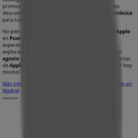
promociones más recientes y aprovechar grandes
descuentos en productos de
Informática y Electrónica
para tus compras en
Madrid
.
No pierdas la oportunidad de visitar la tienda de
Apple
en
Puerto Navacerrada 4
para disfrutar de una
experiencia de compra completa. Te invitamos a
explorar las promociones que tenemos para ti este
agosto
y mantenerte informado de las mejores ofertas
de
Apple
en
Madrid
. ¡Visítanos y empieza a ahorrar hoy
mismo!
Más información de Apple
Ver otras tiendas de Apple en
Madrid
Publicidad