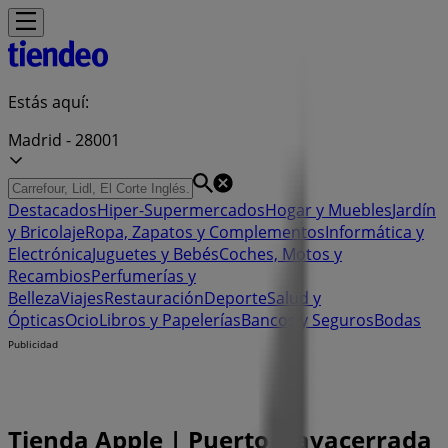
Estás aquí:
Madrid - 28001
Destacados
Hiper-Supermercados
Hogar y Muebles
Jardín
y Bricolaje
Ropa, Zapatos y Complementos
Informática y
Electrónica
Juguetes y Bebés
Coches, Motos y
Recambios
Perfumerías y
Belleza
Viajes
Restauración
Deporte
Salud y
Ópticas
Ocio
Libros y Papelerías
Bancos y Seguros
Bodas
Publicidad
Tienda Apple | Puerto Navacerrada