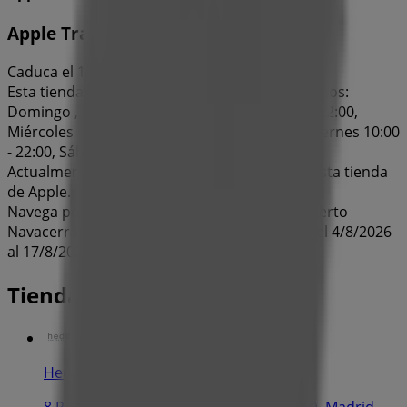
Apple Trade In
Caduca el 17/8
Esta tienda de Apple tiene los siguientes horarios:
Domingo , Lunes 10:00 - 22:00, Martes 10:00 - 22:00,
Miércoles 10:00 - 22:00, Jueves 10:00 - 22:00, Viernes 10:00
- 22:00, Sábado 10:00 - 22:00
Actualmente hay 1 catálogos disponibles en esta tienda
de Apple.
Navega por el último catálogo de Apple en Puerto
Navacerrada 4 Apple Trade In que es válido del 4/8/2026
al 17/8/2026 y no pares de ahorrar.
Tiendas más cercanas
Hedonai