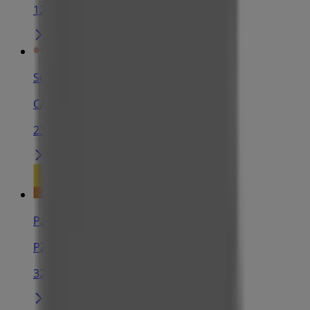
12 m
Soltour
CALLAO, 1, 2º OFI 8, MADRID
23 m
Pans&Company
PZA. CALLAO 3, Madrid
32 m