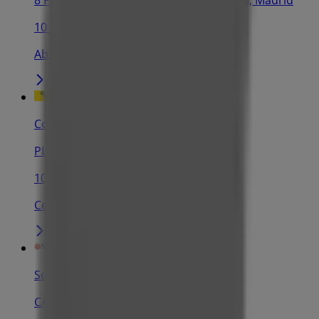
8 Planta Pza de Callao, 2, Madrid (28013), Madrid
10 m
Abierto
Correos
PL. CALLAO 2 - 7ª PLANTA, Madrid
10 m
Cerrado
Soltour
CALLAO, 405, MADRID