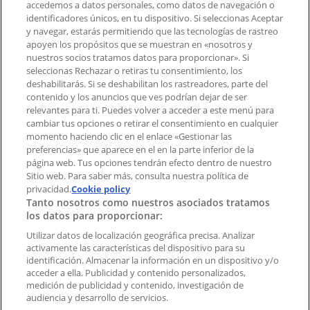
accedemos a datos personales, como datos de navegación o
Contacto comercial y de marketing
identificadores únicos, en tu dispositivo. Si seleccionas Aceptar
Tienda mal colocada en el mapa
y navegar, estarás permitiendo que las tecnologías de rastreo
Notificar un folleto
apoyen los propósitos que se muestran en «nosotros y
¿Encontraste un problema en la web o en la
nuestros socios tratamos datos para proporcionar». Si
aplicación?
seleccionas Rechazar o retiras tu consentimiento, los
deshabilitarás. Si se deshabilitan los rastreadores, parte del
contenido y los anuncios que ves podrían dejar de ser
Índices
relevantes para ti. Puedes volver a acceder a este menú para
cambiar tus opciones o retirar el consentimiento en cualquier
momento haciendo clic en el enlace «Gestionar las
preferencias» que aparece en el en la parte inferior de la
Marcas
página web. Tus opciones tendrán efecto dentro de nuestro
Marcas locales
Sitio web. Para saber más, consulta nuestra política de
Negocios
privacidad.
Cookie policy
Tanto nosotros como nuestros asociados tratamos
Negocios cercanos
los datos para proporcionar:
Productos
Productos locales
Utilizar datos de localización geográfica precisa. Analizar
activamente las características del dispositivo para su
Ciudades
identificación. Almacenar la información en un dispositivo y/o
acceder a ella. Publicidad y contenido personalizados,
Descargar la APP Tiendeo
medición de publicidad y contenido, investigación de
audiencia y desarrollo de servicios.