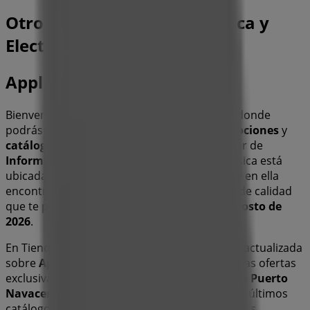
Otros negocios de Informática y
Electrónica en Madrid
Apple
Bienvenido a la tienda de
Apple
en Tiendeo, donde
podrás descubrir las mejores
ofertas
,
promociones
y
catálogos
de esta destacada marca del sector de
Informática y Electrónica
. Nuestra tienda física está
ubicada en
Puerto Navacerrada 4
,
Madrid
, y en ella
encontrarás una amplia gama de productos de calidad
que te permitirán ahorrar durante todo el
agosto de
2026
.
En Tiendeo te ofrecemos toda la información actualizada
sobre
Apple
, como los horarios de apertura, las ofertas
exclusivas y la ubicación exacta de la tienda en
Puerto
Navacerrada 4
. Además, tendrás acceso a los últimos
catálogos de
Apple
, donde podrás descubrir las