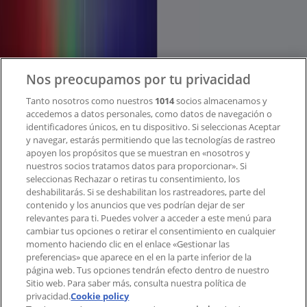
¿Qué hacemos?
Soluciones para empresas
Noticias y prensa
Trabaja con nosotros
Nos preocupamos por tu privacidad
Tanto nosotros como nuestros
1014
socios almacenamos y
accedemos a datos personales, como datos de navegación o
Contacto
identificadores únicos, en tu dispositivo. Si seleccionas Aceptar
y navegar, estarás permitiendo que las tecnologías de rastreo
apoyen los propósitos que se muestran en «nosotros y
Contacto comercial y de marketing
nuestros socios tratamos datos para proporcionar». Si
Tienda mal colocada en el mapa
seleccionas Rechazar o retiras tu consentimiento, los
deshabilitarás. Si se deshabilitan los rastreadores, parte del
Notificar un folleto
contenido y los anuncios que ves podrían dejar de ser
¿Encontraste un problema en la web o en la
relevantes para ti. Puedes volver a acceder a este menú para
aplicación?
cambiar tus opciones o retirar el consentimiento en cualquier
momento haciendo clic en el enlace «Gestionar las
preferencias» que aparece en el en la parte inferior de la
Índices
página web. Tus opciones tendrán efecto dentro de nuestro
Sitio web. Para saber más, consulta nuestra política de
privacidad.
Cookie policy