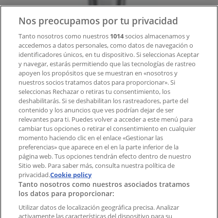
Contacto
Nos preocupamos por tu privacidad
Tanto nosotros como nuestros
1014
socios almacenamos y
accedemos a datos personales, como datos de navegación o
Contacto comercial y de marketing
identificadores únicos, en tu dispositivo. Si seleccionas Aceptar
Tienda mal colocada en el mapa
y navegar, estarás permitiendo que las tecnologías de rastreo
Notificar un folleto
apoyen los propósitos que se muestran en «nosotros y
¿Encontraste un problema en la web o en la
nuestros socios tratamos datos para proporcionar». Si
aplicación?
seleccionas Rechazar o retiras tu consentimiento, los
deshabilitarás. Si se deshabilitan los rastreadores, parte del
contenido y los anuncios que ves podrían dejar de ser
Índices
relevantes para ti. Puedes volver a acceder a este menú para
cambiar tus opciones o retirar el consentimiento en cualquier
momento haciendo clic en el enlace «Gestionar las
preferencias» que aparece en el en la parte inferior de la
Marcas
página web. Tus opciones tendrán efecto dentro de nuestro
Marcas locales
Sitio web. Para saber más, consulta nuestra política de
Negocios
privacidad.
Cookie policy
Tanto nosotros como nuestros asociados tratamos
Negocios cercanos
los datos para proporcionar:
Productos
Productos locales
Utilizar datos de localización geográfica precisa. Analizar
activamente las características del dispositivo para su