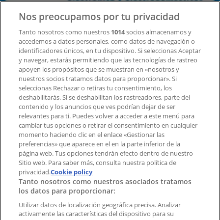
Contacto
Nos preocupamos por tu privacidad
Tanto nosotros como nuestros
1014
socios almacenamos y
accedemos a datos personales, como datos de navegación o
Contacto comercial y de marketing
identificadores únicos, en tu dispositivo. Si seleccionas Aceptar
Tienda mal colocada en el mapa
y navegar, estarás permitiendo que las tecnologías de rastreo
Notificar un folleto
apoyen los propósitos que se muestran en «nosotros y
¿Encontraste un problema en la web o en la
nuestros socios tratamos datos para proporcionar». Si
aplicación?
seleccionas Rechazar o retiras tu consentimiento, los
deshabilitarás. Si se deshabilitan los rastreadores, parte del
contenido y los anuncios que ves podrían dejar de ser
Índices
relevantes para ti. Puedes volver a acceder a este menú para
cambiar tus opciones o retirar el consentimiento en cualquier
momento haciendo clic en el enlace «Gestionar las
preferencias» que aparece en el en la parte inferior de la
Marcas
página web. Tus opciones tendrán efecto dentro de nuestro
Marcas locales
Sitio web. Para saber más, consulta nuestra política de
Negocios
privacidad.
Cookie policy
Tanto nosotros como nuestros asociados tratamos
Negocios cercanos
los datos para proporcionar:
Productos
Productos locales
Utilizar datos de localización geográfica precisa. Analizar
activamente las características del dispositivo para su
Ciudades