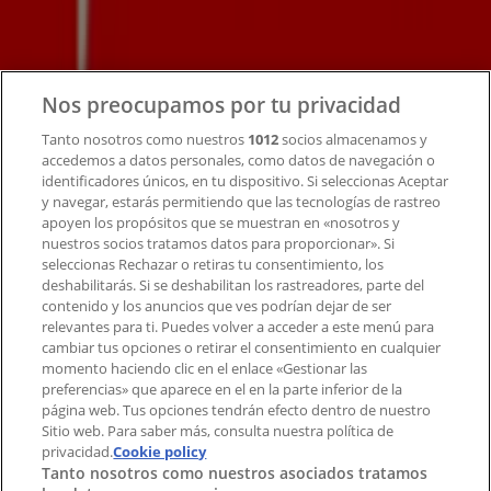
Noticias y prensa
Trabaja con nosotros
Contacto
Nos preocupamos por tu privacidad
Tanto nosotros como nuestros
1012
socios almacenamos y
accedemos a datos personales, como datos de navegación o
Contacto comercial y de marketing
identificadores únicos, en tu dispositivo. Si seleccionas Aceptar
Tienda mal colocada en el mapa
y navegar, estarás permitiendo que las tecnologías de rastreo
Notificar un folleto
apoyen los propósitos que se muestran en «nosotros y
¿Encontraste un problema en la web o en la
nuestros socios tratamos datos para proporcionar». Si
aplicación?
seleccionas Rechazar o retiras tu consentimiento, los
deshabilitarás. Si se deshabilitan los rastreadores, parte del
contenido y los anuncios que ves podrían dejar de ser
Índices
relevantes para ti. Puedes volver a acceder a este menú para
cambiar tus opciones o retirar el consentimiento en cualquier
momento haciendo clic en el enlace «Gestionar las
preferencias» que aparece en el en la parte inferior de la
Marcas
página web. Tus opciones tendrán efecto dentro de nuestro
Marcas locales
Sitio web. Para saber más, consulta nuestra política de
privacidad.
Cookie policy
Negocios
Tanto nosotros como nuestros asociados tratamos
Negocios cercanos