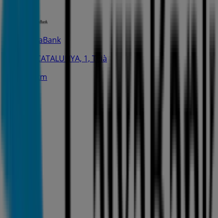
CaixaBank
PL. CATALUNYA, 1, Teià
2.2 km
Publicidad