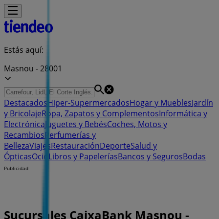
Estás aquí:
Masnou - 28001
Destacados
Hiper-Supermercados
Hogar y Muebles
Jardín
y Bricolaje
Ropa, Zapatos y Complementos
Informática y
Electrónica
Juguetes y Bebés
Coches, Motos y
Recambios
Perfumerías y
Belleza
Viajes
Restauración
Deporte
Salud y
Ópticas
Ocio
Libros y Papelerías
Bancos y Seguros
Bodas
Publicidad
Sucursales CaixaBank Masnou -