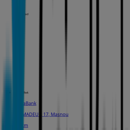
Publicidad
CaixaBank
C. AMADEU I, 17, Masnou
1.2 km