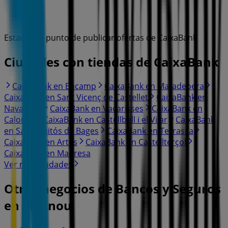
Estamos a punto de publicar ofertas de CaixaBank
Ciudades con tiendas de CaixaBank
CaixaBank en Encamp
CaixaBank en Matadepera
CaixaBank en Sant Vicenç de Castellet
CaixaBank en
Navarcles
CaixaBank en Vacarisses
CaixaBank en
Calonge
CaixaBank en Castellbell i el Vilar
CaixaBank
en Sant Fruitós de Bages
CaixaBank en Terrassa
CaixaBank en Artés
CaixaBank en Castellterçol
CaixaBank en Manresa
Ver más ciudades
Otros negocios de Bancos y Seguros
en Masnou