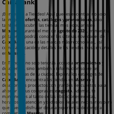
CaixaBank
¡Bienvenido a Tiendeo! Aquí puedes encontrar no solo
las mejores
ofertas
,
catálogos
y
promociones
, sino
también descubrir las tiendas más populares en
Masnou
. Durante el mes de
agosto de 2026
, en nuestra
plataforma podrás conocer las últimas novedades de
CaixaBank
, una de las marcas más reconocidas, así
como la ubicación y detalles de las tiendas más cercanas
en
Masnou
.
En Tiendeo, no solo tendrás acceso a
promociones
y
descuentos, sino también a información sobre las
tiendas físicas de tu ciudad. Explora los catálogos de
CaixaBank
, encuentra las tiendas en
Masnou
y
descubre los productos con grandes descuentos para
ahorrar en tus compras este
agosto
. Además, te
mantenemos al tanto de las ubicaciones exactas,
horarios de atención y todos los detalles necesarios para
que puedas disfrutar de una experiencia de compra
completa en
Masnou
.