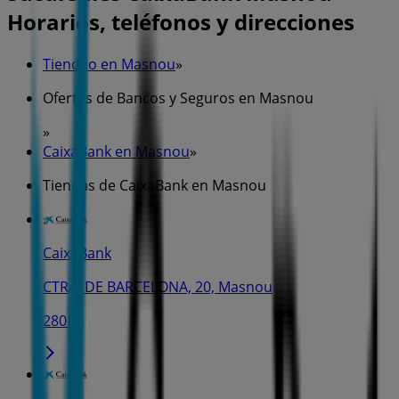
Horarios, teléfonos y direcciones
Tiendeo en Masnou
»
Ofertas de Bancos y Seguros en Masnou
»
CaixaBank en Masnou
»
Tiendas de CaixaBank en Masnou
CaixaBank
CTRA. DE BARCELONA, 20, Masnou
280 m