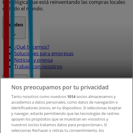
tecnológica que está reinventando las compras locales
en todo el mundo.
Tiendeo
¿Qué hacemos?
Soluciones para empresas
Noticias y prensa
Trabaja con nosotros
Contacto
Nos preocupamos por tu privacidad
Tanto nosotros como nuestros
1014
socios almacenamos y
accedemos a datos personales, como datos de navegación o
Contacto comercial y de marketing
identificadores únicos, en tu dispositivo. Si seleccionas Aceptar
Tienda mal colocada en el mapa
y navegar, estarás permitiendo que las tecnologías de rastreo
Notificar un folleto
apoyen los propósitos que se muestran en «nosotros y
¿Encontraste un problema en la web o en la
nuestros socios tratamos datos para proporcionar». Si
aplicación?
seleccionas Rechazar o retiras tu consentimiento, los