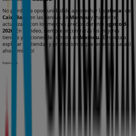
No pierdas la oportunidad de aprovechar las
ofertas
de
CaixaBank
en las tiendas de
Masnou
y mantente
actualizado con los mejores precios durante
agosto de
2026
. En Tiendeo, siempre encontrarás las mejores
tiendas y opciones de compra en
Masnou
. ¡Empieza a
explorar las tiendas y promociones que tenemos para ti
ahora mismo!
Publicidad