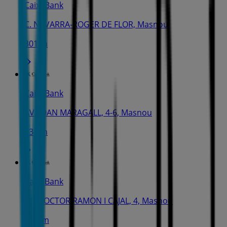
CaixaBank
C. NAVARRA-ROGER DE FLOR, Masnou
301 m
CaixaBank
AV. JOAN MARAGALL, 4-6, Masnou
634 m
CaixaBank
PL. DOCTOR RAMON I CAJAL, 4, Masnou
1.2 km