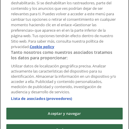
deshabilitarás. Si se deshabilitan los rastreadores, parte del
contenido y los anuncios que ves podrían dejar de ser
Índices
relevantes para ti. Puedes volver a acceder a este menú para
cambiar tus opciones o retirar el consentimiento en cualquier
momento haciendo clic en el enlace «Gestionar las
preferencias» que aparece en el en la parte inferior de la
Marcas
página web. Tus opciones tendrán efecto dentro de nuestro
Marcas locales
Sitio web. Para saber más, consulta nuestra política de
Negocios
privacidad.
Cookie policy
Tanto nosotros como nuestros asociados tratamos
Negocios cercanos
los datos para proporcionar:
Productos
Productos locales
Utilizar datos de localización geográfica precisa. Analizar
activamente las características del dispositivo para su
Ciudades
identificación. Almacenar la información en un dispositivo y/o
acceder a ella. Publicidad y contenido personalizados,
Descargar la APP Tiendeo
medición de publicidad y contenido, investigación de
audiencia y desarrollo de servicios.
Lista de asociados (proveedores)
Aceptar y navegar
Copyright © Tiendeo ® 2026 · Shopfully Marketing S.L.U. –