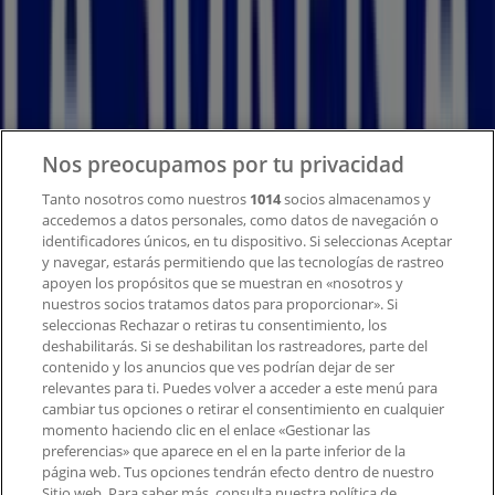
¿Qué hacemos?
Soluciones para empresas
Noticias y prensa
Trabaja con nosotros
Contacto
Nos preocupamos por tu privacidad
Tanto nosotros como nuestros
1014
socios almacenamos y
accedemos a datos personales, como datos de navegación o
Contacto comercial y de marketing
identificadores únicos, en tu dispositivo. Si seleccionas Aceptar
Tienda mal colocada en el mapa
y navegar, estarás permitiendo que las tecnologías de rastreo
Notificar un folleto
apoyen los propósitos que se muestran en «nosotros y
¿Encontraste un problema en la web o en la
nuestros socios tratamos datos para proporcionar». Si
aplicación?
seleccionas Rechazar o retiras tu consentimiento, los
deshabilitarás. Si se deshabilitan los rastreadores, parte del
contenido y los anuncios que ves podrían dejar de ser
Índices
relevantes para ti. Puedes volver a acceder a este menú para
cambiar tus opciones o retirar el consentimiento en cualquier
momento haciendo clic en el enlace «Gestionar las
preferencias» que aparece en el en la parte inferior de la
Marcas
página web. Tus opciones tendrán efecto dentro de nuestro
Marcas locales
Sitio web. Para saber más, consulta nuestra política de