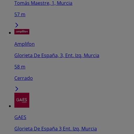
Tomás Maestre, 1, Murcia
57 m
Amplifon
Glorieta De España, 3, Ent. Izq, Murcia
58 m
Cerrado
GAES
Glorieta De España 3 Ent. Izq, Murcia