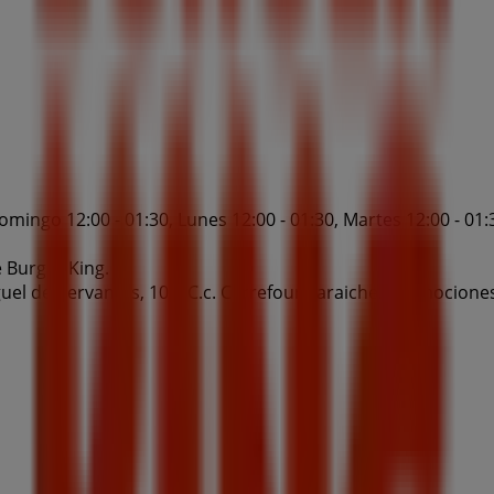
mingo 12:00 - 01:30, Lunes 12:00 - 01:30, Martes 12:00 - 01:3
 Burger King.
uel de Cervantes, 106. C.c. Carrefour Zaraiche. Promociones