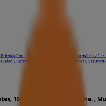
 Bricolaje
Ropa, Zapatos y Complementos
Informática y Elec
te
Salud y Ópticas
Ocio
Libros y Papelerías
Bancos y Seguros
B
es, 106. C.c. Carrefour Zaraiche. , Mu