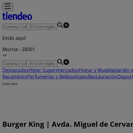
Estás aquí:
Murcia - 28001
Destacados
Hiper-Supermercados
Hogar y Muebles
Jardín y
Recambios
Perfumerías y Belleza
Viajes
Restauración
Depor
Publicidad
Burger King | Avda. Miguel de Cervant