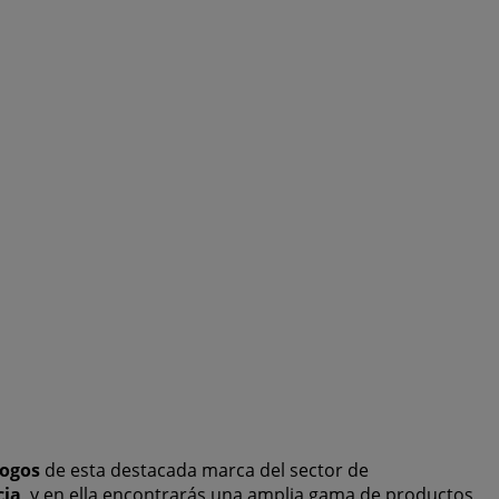
logos
de esta destacada marca del sector de
cia
, y en ella encontrarás una amplia gama de productos