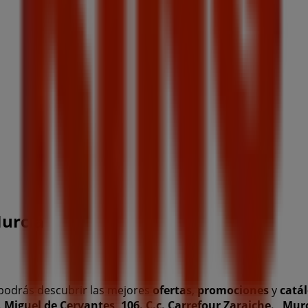
Murcia
podrás descubrir las mejores
ofertas
,
promociones
y
catá
 Miguel de Cervantes, 106. C.c. Carrefour Zaraiche.
,
Mur