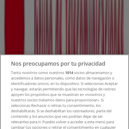
Tiendeo
¿Qué hacemos?
Soluciones para empresas
Noticias y prensa
Trabaja con nosotros
Contacto
Nos preocupamos por tu privacidad
Tanto nosotros como nuestros
1014
socios almacenamos y
accedemos a datos personales, como datos de navegación o
Contacto comercial y de marketing
identificadores únicos, en tu dispositivo. Si seleccionas Aceptar
Tienda mal colocada en el mapa
y navegar, estarás permitiendo que las tecnologías de rastreo
Notificar un folleto
apoyen los propósitos que se muestran en «nosotros y
¿Encontraste un problema en la web o en la
nuestros socios tratamos datos para proporcionar». Si
aplicación?
seleccionas Rechazar o retiras tu consentimiento, los
deshabilitarás. Si se deshabilitan los rastreadores, parte del
contenido y los anuncios que ves podrían dejar de ser
Índices
relevantes para ti. Puedes volver a acceder a este menú para
cambiar tus opciones o retirar el consentimiento en cualquier