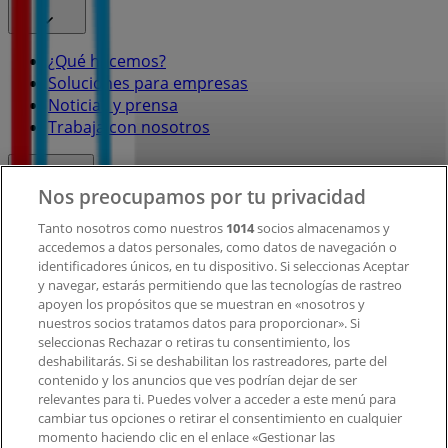
¿Qué hacemos?
Soluciones para empresas
Noticias y prensa
Trabaja con nosotros
Contacto
Nos preocupamos por tu privacidad
Tanto nosotros como nuestros
1014
socios almacenamos y
accedemos a datos personales, como datos de navegación o
Contacto comercial y de marketing
identificadores únicos, en tu dispositivo. Si seleccionas Aceptar
Tienda mal colocada en el mapa
y navegar, estarás permitiendo que las tecnologías de rastreo
Notificar un folleto
apoyen los propósitos que se muestran en «nosotros y
¿Encontraste un problema en la web o en la
nuestros socios tratamos datos para proporcionar». Si
aplicación?
seleccionas Rechazar o retiras tu consentimiento, los
deshabilitarás. Si se deshabilitan los rastreadores, parte del
contenido y los anuncios que ves podrían dejar de ser
Índices
relevantes para ti. Puedes volver a acceder a este menú para
cambiar tus opciones o retirar el consentimiento en cualquier
momento haciendo clic en el enlace «Gestionar las