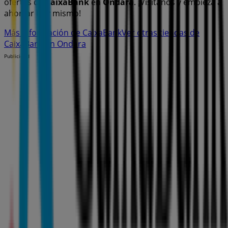
ofertas de
CaixaBank
en
Ondara
. ¡Visítanos y empieza a
ahorrar hoy mismo!
Más información de CaixaBank
Ver otras tiendas de
CaixaBank en Ondara
Publicidad