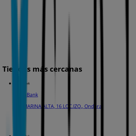
Tiendas más cercanas
CaixaBank
AV. MARINA ALTA, 16 LOC.IZQ., Ondara
82 m