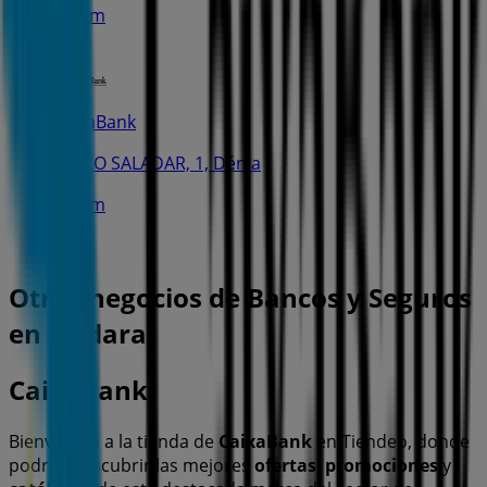
3.7 km
CaixaBank
PASEO SALADAR, 1, Dénia
7.4 km
Otros negocios de Bancos y Seguros
en Ondara
CaixaBank
Bienvenido a la tienda de
CaixaBank
en Tiendeo, donde
podrás descubrir las mejores
ofertas
,
promociones
y