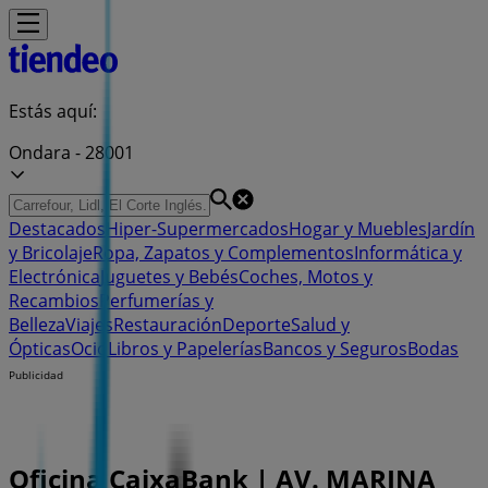
Estás aquí:
Ondara - 28001
Destacados
Hiper-Supermercados
Hogar y Muebles
Jardín
y Bricolaje
Ropa, Zapatos y Complementos
Informática y
Electrónica
Juguetes y Bebés
Coches, Motos y
Recambios
Perfumerías y
Belleza
Viajes
Restauración
Deporte
Salud y
Ópticas
Ocio
Libros y Papelerías
Bancos y Seguros
Bodas
Publicidad
Oficina CaixaBank | AV. MARINA