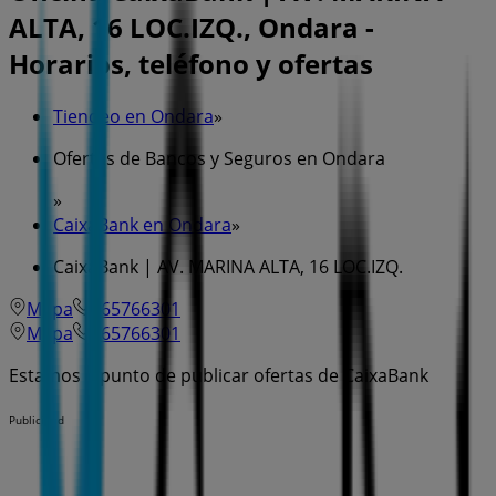
ALTA, 16 LOC.IZQ., Ondara -
Horarios, teléfono y ofertas
Tiendeo en Ondara
»
Ofertas de Bancos y Seguros en Ondara
»
CaixaBank en Ondara
»
CaixaBank | AV. MARINA ALTA, 16 LOC.IZQ.
Mapa
965766301
Mapa
965766301
Estamos a punto de publicar ofertas de CaixaBank
Publicidad