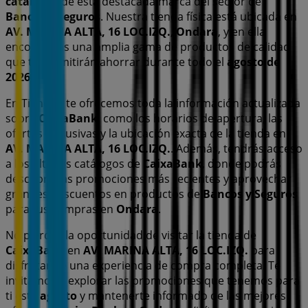
catálogos
de esta destacada marca del sector de
Bancos y Seguros
. Nuestra tienda física está ubicada en
AV. MARINA ALTA, 16 LOC.IZQ.
,
Ondara
, y en ella
encontrarás una amplia gama de productos de calidad
que te permitirán ahorrar durante todo el
agosto de
2026
.
En Tiendeo te ofrecemos toda la información actualizada
sobre
CaixaBank
, como los horarios de apertura, las
ofertas exclusivas y la ubicación exacta de la tienda en
AV. MARINA ALTA, 16 LOC.IZQ.
. Además, tendrás acceso
a los últimos catálogos de
CaixaBank
, donde podrás
descubrir las promociones más recientes y aprovechar
grandes descuentos en productos de
Bancos y Seguros
para tus compras en
Ondara
.
No pierdas la oportunidad de visitar la tienda de
CaixaBank
en
AV. MARINA ALTA, 16 LOC.IZQ.
para
disfrutar de una experiencia de compra completa. Te
invitamos a explorar las promociones que tenemos para
ti este
agosto
y mantenerte informado de las mejores