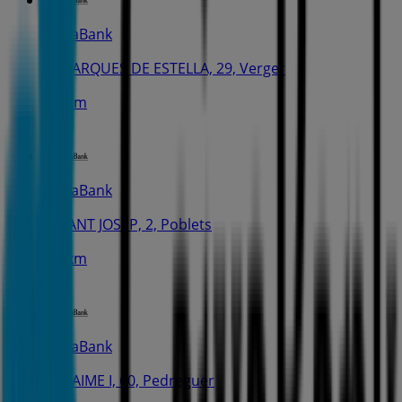
CaixaBank
C. MARQUES DE ESTELLA, 29, Verger
2.4 km
CaixaBank
C. SANT JOSEP, 2, Poblets
2.6 km
CaixaBank
AV. JAIME I, 60, Pedreguer