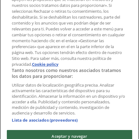
Tienda mal colocada en el mapa
nuestros socios tratamos datos para proporcionar». Si
Notificar un folleto
seleccionas Rechazar o retiras tu consentimiento, los
deshabilitarás. Si se deshabilitan los rastreadores, parte del
¿Encontraste un problema en la web o en la
contenido y los anuncios que ves podrían dejar de ser
aplicación?
relevantes para ti. Puedes volver a acceder a este menú para
cambiar tus opciones o retirar el consentimiento en cualquier
momento haciendo clic en el enlace «Gestionar las
Índices
preferencias» que aparece en el en la parte inferior de la
página web. Tus opciones tendrán efecto dentro de nuestro
Sitio web. Para saber más, consulta nuestra política de
Marcas
privacidad.
Cookie policy
Tanto nosotros como nuestros asociados tratamos
Negocios
los datos para proporcionar:
Negocios cercanos
Productos
Utilizar datos de localización geográfica precisa. Analizar
activamente las características del dispositivo para su
Ciudades
identificación. Almacenar la información en un dispositivo y/o
acceder a ella. Publicidad y contenido personalizados,
Descargar la APP Tiendeo
medición de publicidad y contenido, investigación de
audiencia y desarrollo de servicios.
Lista de asociados (proveedores)
Aceptar y navegar