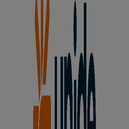
Unide Market
Toledo, 11, Cebreros
15.5 km
Unide Market
Banda de Música,9, Hoyo de Pinares
17.5 km
Cerrado
Otros negocios de Hiper-
Supermercados en Pelayos de la