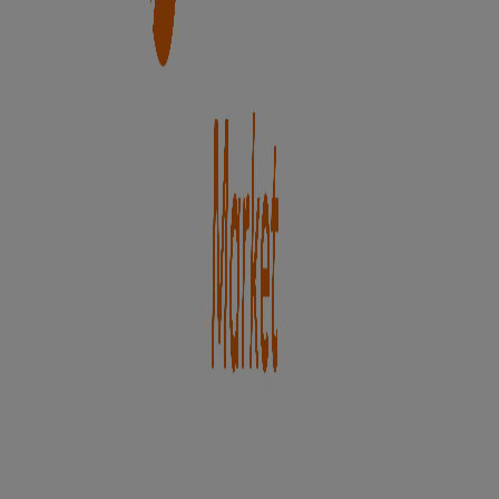
Supermercados
para tus compras en
Pelayos de la
Presa
.
No pierdas la oportunidad de visitar la tienda de
Unide
Market
en
Avda. del Mirador, 2
para disfrutar de una
experiencia de compra completa. Te invitamos a
explorar las promociones que tenemos para ti este
agosto
y mantenerte informado de las mejores ofertas
de
Unide Market
en
Pelayos de la Presa
. ¡Visítanos y
empieza a ahorrar hoy mismo!
Más información de Unide Market
Ver otras tiendas de
Unide Market en Pelayos de la Presa
Publicidad