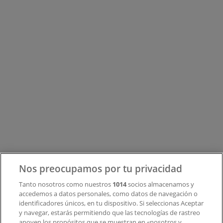
Tiendeo forma parte de Shopfully, la empresa
tecnológica que está reinventando las compras locales
en todo el mundo.
Tiendeo
¿Qué hacemos?
Soluciones para empresas
Noticias y prensa
Trabaja con nosotros
Nos preocupamos por tu privacidad
Contacto
Tanto nosotros como nuestros
1014
socios almacenamos y
accedemos a datos personales, como datos de navegación o
identificadores únicos, en tu dispositivo. Si seleccionas Aceptar
y navegar, estarás permitiendo que las tecnologías de rastreo
Contacto comercial y de marketing
apoyen los propósitos que se muestran en «nosotros y