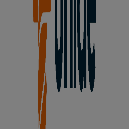
Presa
Unide Market
Bienvenido a la tienda de
Unide Market
en Tiendeo,
donde podrás descubrir las mejores
ofertas
,
promociones
y
catálogos
de esta destacada marca del
sector de
Hiper-Supermercados
. Nuestra tienda física
está ubicada en
Avda. del Mirador, 2
,
Pelayos de la
Presa
, y en ella encontrarás una amplia gama de
productos de calidad que te permitirán ahorrar durante
todo el
agosto de 2026
.
En Tiendeo te ofrecemos toda la información actualizada
sobre
Unide Market
, como los horarios de apertura, las
ofertas exclusivas y la ubicación exacta de la tienda en
Avda. del Mirador, 2
. Además, tendrás acceso a los
últimos catálogos de
Unide Market
, donde podrás
descubrir las promociones más recientes y aprovechar
grandes descuentos en productos de
Hiper-