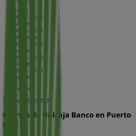
Lunes
08:30 - 14:15
Martes
08:30 - 14:15
Miércoles
08:30 - 14:15
Jueves
08:30 - 14:15
Viernes
08:30 - 14:15
Sábado
Cerrado
Mapa
956830079
Ofertas de Unicaja Banco en Puerto
Real