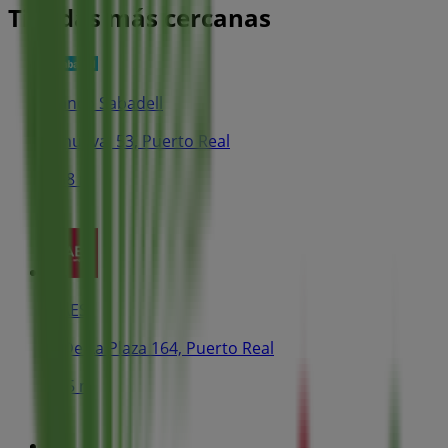
Tiendas más cercanas
Banco Sabadell
C nueva, 53, Puerto Real
158 m
GAES
C De La Plaza 164, Puerto Real
185 m