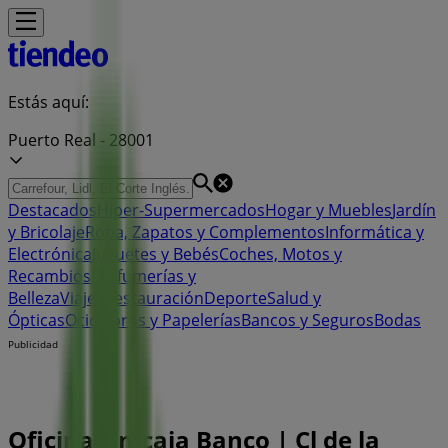
Estás aquí:
Puerto Real - 28001
Destacados
Hiper-Supermercados
Hogar y Muebles
Jardín
y Bricolaje
Ropa, Zapatos y Complementos
Informática y
Electrónica
Juguetes y Bebés
Coches, Motos y
Recambios
Perfumerías y
Belleza
Viajes
Restauración
Deporte
Salud y
Ópticas
Ocio
Libros y Papelerías
Bancos y Seguros
Bodas
Publicidad
Oficina Unicaja Banco | Cl de la