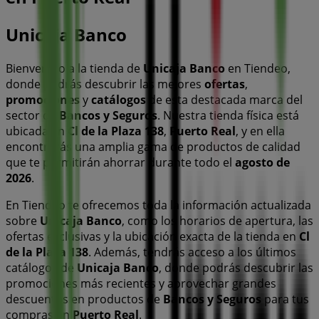
Unicaja Banco
Bienvenido a la tienda de
Unicaja Banco
en Tiendeo,
donde podrás descubrir las mejores
ofertas
,
promociones
y
catálogos
de esta destacada marca del
sector de
Bancos y Seguros
. Nuestra tienda física está
ubicada en
Cl de la Plaza 138
,
Puerto Real
, y en ella
encontrarás una amplia gama de productos de calidad
que te permitirán ahorrar durante todo el
agosto de
2026
.
En Tiendeo te ofrecemos toda la información actualizada
sobre
Unicaja Banco
, como los horarios de apertura, las
ofertas exclusivas y la ubicación exacta de la tienda en
Cl
de la Plaza 138
. Además, tendrás acceso a los últimos
catálogos de
Unicaja Banco
, donde podrás descubrir las
promociones más recientes y aprovechar grandes
descuentos en productos de
Bancos y Seguros
para tus
compras en
Puerto Real
.