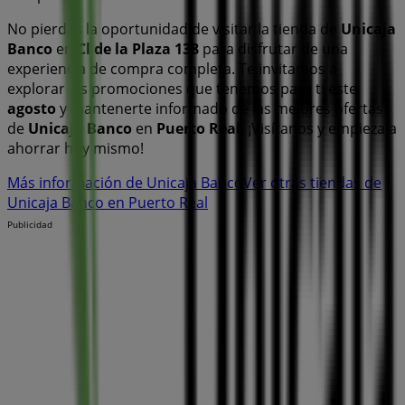
No pierdas la oportunidad de visitar la tienda de
Unicaja
Banco
en
Cl de la Plaza 138
para disfrutar de una
experiencia de compra completa. Te invitamos a
explorar las promociones que tenemos para ti este
agosto
y mantenerte informado de las mejores ofertas
de
Unicaja Banco
en
Puerto Real
. ¡Visítanos y empieza a
ahorrar hoy mismo!
Más información de Unicaja Banco
Ver otras tiendas de
Unicaja Banco en Puerto Real
Publicidad