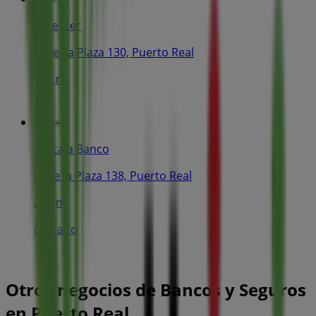
Luxenter
Calle La Plaza 130, Puerto Real
201 m
Unicaja Banco
Cl de la Plaza 138, Puerto Real
203 m
Cerrado
Otros negocios de Bancos y Seguros
en Puerto Real