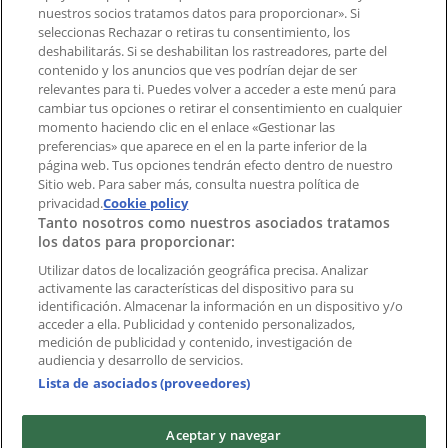
¿Encontraste un problema en la web o en la
nuestros socios tratamos datos para proporcionar». Si
aplicación?
seleccionas Rechazar o retiras tu consentimiento, los
deshabilitarás. Si se deshabilitan los rastreadores, parte del
contenido y los anuncios que ves podrían dejar de ser
Índices
relevantes para ti. Puedes volver a acceder a este menú para
cambiar tus opciones o retirar el consentimiento en cualquier
momento haciendo clic en el enlace «Gestionar las
preferencias» que aparece en el en la parte inferior de la
Marcas
página web. Tus opciones tendrán efecto dentro de nuestro
Marcas locales
Sitio web. Para saber más, consulta nuestra política de
Negocios
privacidad.
Cookie policy
Tanto nosotros como nuestros asociados tratamos
Negocios cercanos
los datos para proporcionar:
Productos
Productos locales
Utilizar datos de localización geográfica precisa. Analizar
activamente las características del dispositivo para su
Ciudades
identificación. Almacenar la información en un dispositivo y/o
acceder a ella. Publicidad y contenido personalizados,
Descargar la APP Tiendeo
medición de publicidad y contenido, investigación de
audiencia y desarrollo de servicios.
Lista de asociados (proveedores)
Aceptar y navegar