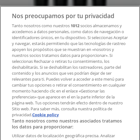
Contacto
Nos preocupamos por tu privacidad
Tanto nosotros como nuestros
1012
socios almacenamos y
accedemos a datos personales, como datos de navegación o
Contacto comercial y de marketing
identificadores únicos, en tu dispositivo. Si seleccionas Aceptar
Tienda mal colocada en el mapa
y navegar, estarás permitiendo que las tecnologías de rastreo
Notificar un folleto
apoyen los propósitos que se muestran en «nosotros y
¿Encontraste un problema en la web o en la
nuestros socios tratamos datos para proporcionar». Si
aplicación?
seleccionas Rechazar o retiras tu consentimiento, los
deshabilitarás. Si se deshabilitan los rastreadores, parte del
contenido y los anuncios que ves podrían dejar de ser
Índices
relevantes para ti. Puedes volver a acceder a este menú para
cambiar tus opciones o retirar el consentimiento en cualquier
momento haciendo clic en el enlace «Gestionar las
preferencias» que aparece en el en la parte inferior de la
Marcas
página web. Tus opciones tendrán efecto dentro de nuestro
Marcas locales
Sitio web. Para saber más, consulta nuestra política de
Negocios
privacidad.
Cookie policy
Tanto nosotros como nuestros asociados tratamos
Negocios cercanos
los datos para proporcionar:
Productos
Productos locales
Utilizar datos de localización geográfica precisa. Analizar