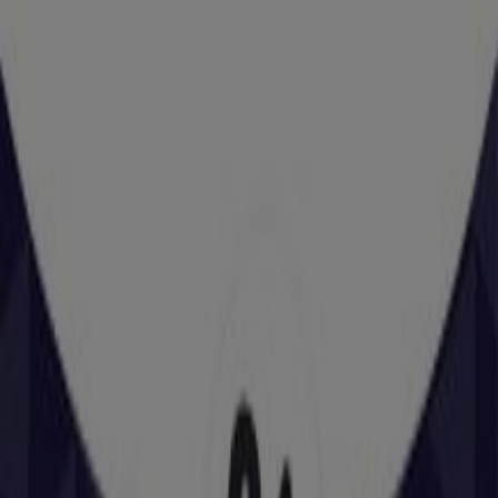
MISERICORDIA, 9 BIS, Reus
42 m
Estancos
Calle Misericordia 6, Reus
67 m
Cerrado
GAES