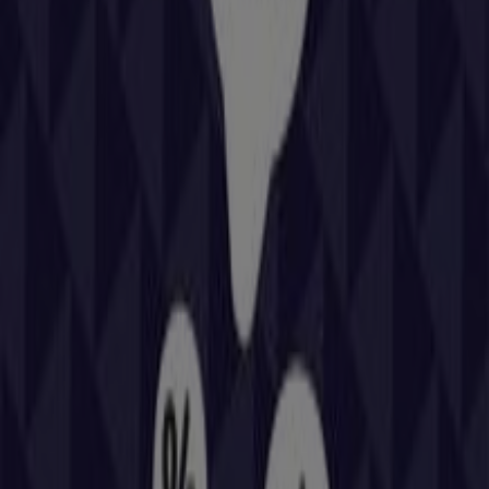
Bienvenido a la tienda de
Repsol
en Tiendeo, donde
podrás descubrir las mejores
ofertas
,
promociones
y
catálogos
de esta destacada marca del sector de
Coches, Motos y Recambios
. Nuestra tienda física está
ubicada en
Carretera C-3141, 5
,
Reus
, y en ella
encontrarás una amplia gama de productos de calidad
que te permitirán ahorrar durante todo el
agosto de
2026
.
En Tiendeo te ofrecemos toda la información actualizada
sobre
Repsol
, como los horarios de apertura, las ofertas
exclusivas y la ubicación exacta de la tienda en
Carretera
C-3141, 5
. Además, tendrás acceso a los últimos
catálogos de
Repsol
, donde podrás descubrir las
promociones más recientes y aprovechar grandes
descuentos en productos de
Coches, Motos y
Recambios
para tus compras en
Reus
.
No pierdas la oportunidad de visitar la tienda de
Repsol
en
Carretera C-3141, 5
para disfrutar de una experiencia
de compra completa. Te invitamos a explorar las