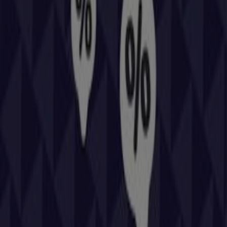
promociones que tenemos para ti este
agosto
y
mantenerte informado de las mejores ofertas de
Repsol
en
Reus
. ¡Visítanos y empieza a ahorrar hoy mismo!
Más información de Repsol
Ver otras tiendas de Repsol
en Reus
Publicidad