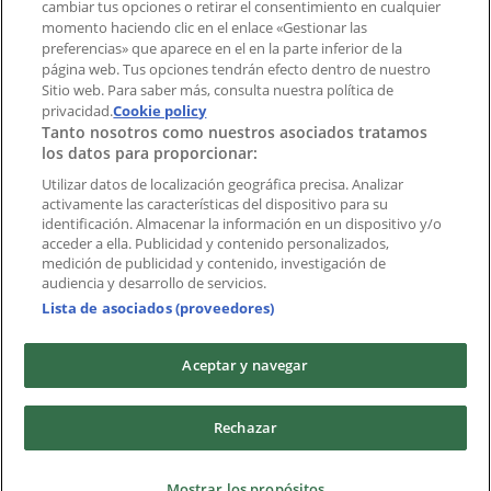
cambiar tus opciones o retirar el consentimiento en cualquier
momento haciendo clic en el enlace «Gestionar las
preferencias» que aparece en el en la parte inferior de la
Marcas
página web. Tus opciones tendrán efecto dentro de nuestro
Marcas locales
Sitio web. Para saber más, consulta nuestra política de
Negocios
privacidad.
Cookie policy
Tanto nosotros como nuestros asociados tratamos
Negocios cercanos
los datos para proporcionar:
Productos
Productos locales
Utilizar datos de localización geográfica precisa. Analizar
activamente las características del dispositivo para su
Ciudades
identificación. Almacenar la información en un dispositivo y/o
acceder a ella. Publicidad y contenido personalizados,
Descargar la APP Tiendeo
medición de publicidad y contenido, investigación de
audiencia y desarrollo de servicios.
Lista de asociados (proveedores)
Aceptar y navegar
Copyright © Tiendeo ® 2026 · Shopfully Marketing S.L.U. –
Rechazar
Palau de Mar – 08039 Barcelona, Spain
Términos y condiciones
Política de privacidad
Mostrar los propósitos