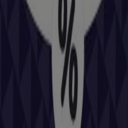
C Raval Marti Folguera 12, Reus
87 m
Carlin
C/ Misericordia, 35 Bajos, Reus
97 m
Otros negocios de Coches, Motos y
Recambios en Reus
Repsol