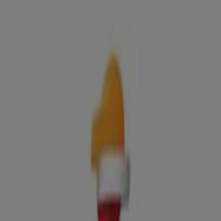
Ofertas, teléfono y horarios
Tiendeo en Reus
»
Ofertas de Coches, Motos y Recambios en Reus
»
Repsol en Reus
»
Repsol | Carretera C-3141, 5
Mapa
977120249
Mapa
977120249
Ofertas de Repsol en Reus
Repsol