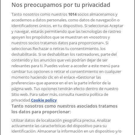
Nos preocupamos por tu privacidad
Tanto nosotros como nuestros
1014
socios almacenamos y
accedemos a datos personales, como datos de navegación o
Contacto comercial y de marketing
identificadores únicos, en tu dispositivo. Si seleccionas Aceptar
Tienda mal colocada en el mapa
y navegar, estarás permitiendo que las tecnologías de rastreo
Notificar un folleto
apoyen los propósitos que se muestran en «nosotros y
¿Encontraste un problema en la web o en la
nuestros socios tratamos datos para proporcionar». Si
aplicación?
seleccionas Rechazar o retiras tu consentimiento, los
deshabilitarás. Si se deshabilitan los rastreadores, parte del
contenido y los anuncios que ves podrían dejar de ser
Índices
relevantes para ti. Puedes volver a acceder a este menú para
cambiar tus opciones o retirar el consentimiento en cualquier
momento haciendo clic en el enlace «Gestionar las
preferencias» que aparece en el en la parte inferior de la
Marcas
página web. Tus opciones tendrán efecto dentro de nuestro
Marcas locales
Sitio web. Para saber más, consulta nuestra política de
Negocios
privacidad.
Cookie policy
Tanto nosotros como nuestros asociados tratamos
Negocios cercanos
los datos para proporcionar:
Productos
Productos locales
Utilizar datos de localización geográfica precisa. Analizar
activamente las características del dispositivo para su
Ciudades
identificación. Almacenar la información en un dispositivo y/o