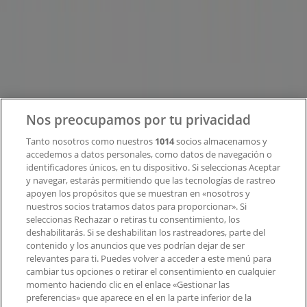
¿Qué hacemos?
Soluciones para empresas
Noticias y prensa
Trabaja con nosotros
Contacto
Nos preocupamos por tu privacidad
Tanto nosotros como nuestros
1014
socios almacenamos y
accedemos a datos personales, como datos de navegación o
Contacto comercial y de marketing
identificadores únicos, en tu dispositivo. Si seleccionas Aceptar
Tienda mal colocada en el mapa
y navegar, estarás permitiendo que las tecnologías de rastreo
Notificar un folleto
apoyen los propósitos que se muestran en «nosotros y
¿Encontraste un problema en la web o en la
nuestros socios tratamos datos para proporcionar». Si
aplicación?
seleccionas Rechazar o retiras tu consentimiento, los
deshabilitarás. Si se deshabilitan los rastreadores, parte del
contenido y los anuncios que ves podrían dejar de ser
Índices
relevantes para ti. Puedes volver a acceder a este menú para
cambiar tus opciones o retirar el consentimiento en cualquier
momento haciendo clic en el enlace «Gestionar las
preferencias» que aparece en el en la parte inferior de la