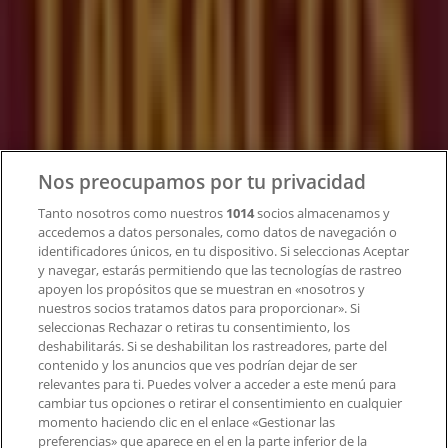
¿Qué hacemos?
Soluciones para empresas
Noticias y prensa
Trabaja con nosotros
Contacto
Nos preocupamos por tu privacidad
Tanto nosotros como nuestros
1014
socios almacenamos y
accedemos a datos personales, como datos de navegación o
Contacto comercial y de marketing
identificadores únicos, en tu dispositivo. Si seleccionas Aceptar
Tienda mal colocada en el mapa
y navegar, estarás permitiendo que las tecnologías de rastreo
Notificar un folleto
apoyen los propósitos que se muestran en «nosotros y
¿Encontraste un problema en la web o en la
nuestros socios tratamos datos para proporcionar». Si
aplicación?
seleccionas Rechazar o retiras tu consentimiento, los
deshabilitarás. Si se deshabilitan los rastreadores, parte del
contenido y los anuncios que ves podrían dejar de ser
Índices
relevantes para ti. Puedes volver a acceder a este menú para
cambiar tus opciones o retirar el consentimiento en cualquier
momento haciendo clic en el enlace «Gestionar las
preferencias» que aparece en el en la parte inferior de la