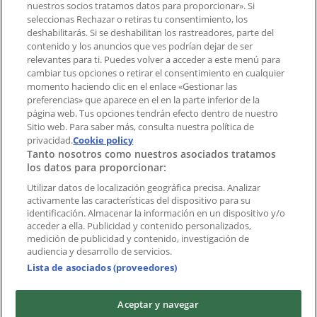
Tienda mal colocada en el mapa
nuestros socios tratamos datos para proporcionar». Si
Notificar un folleto
seleccionas Rechazar o retiras tu consentimiento, los
deshabilitarás. Si se deshabilitan los rastreadores, parte del
¿Encontraste un problema en la web o en la
contenido y los anuncios que ves podrían dejar de ser
aplicación?
relevantes para ti. Puedes volver a acceder a este menú para
cambiar tus opciones o retirar el consentimiento en cualquier
momento haciendo clic en el enlace «Gestionar las
Índices
preferencias» que aparece en el en la parte inferior de la
página web. Tus opciones tendrán efecto dentro de nuestro
Sitio web. Para saber más, consulta nuestra política de
Marcas
privacidad.
Cookie policy
Tanto nosotros como nuestros asociados tratamos
Negocios
los datos para proporcionar:
Negocios cercanos
Productos
Utilizar datos de localización geográfica precisa. Analizar
activamente las características del dispositivo para su
Ciudades
identificación. Almacenar la información en un dispositivo y/o
acceder a ella. Publicidad y contenido personalizados,
Descargar la APP Tiendeo
medición de publicidad y contenido, investigación de
audiencia y desarrollo de servicios.
Lista de asociados (proveedores)
Aceptar y navegar