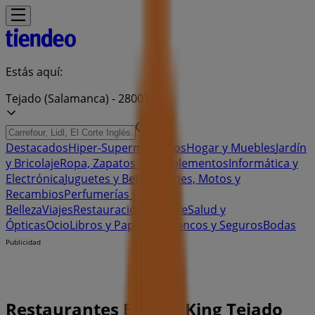
Estás aquí:
Tejado (Salamanca) - 28001
Destacados
Hiper-Supermercados
Hogar y Muebles
Jardín
y Bricolaje
Ropa, Zapatos y Complementos
Informática y
Electrónica
Juguetes y Bebés
Coches, Motos y
Recambios
Perfumerías y
Belleza
Viajes
Restauración
Deporte
Salud y
Ópticas
Ocio
Libros y Papelerías
Bancos y Seguros
Bodas
Publicidad
Restaurantes Burger King Tejado