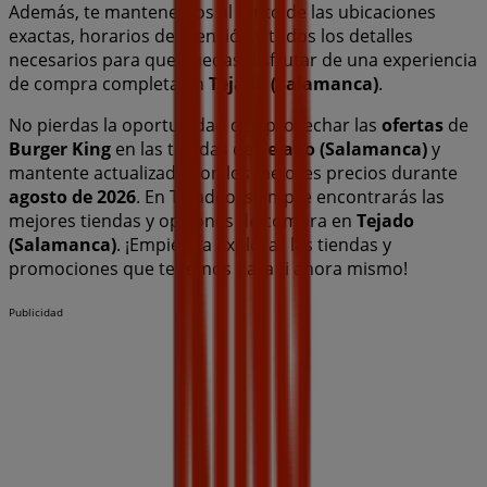
Además, te mantenemos al tanto de las ubicaciones
exactas, horarios de atención y todos los detalles
necesarios para que puedas disfrutar de una experiencia
de compra completa en
Tejado (Salamanca)
.
No pierdas la oportunidad de aprovechar las
ofertas
de
Burger King
en las tiendas de
Tejado (Salamanca)
y
mantente actualizado con los mejores precios durante
agosto de 2026
. En Tiendeo, siempre encontrarás las
mejores tiendas y opciones de compra en
Tejado
(Salamanca)
. ¡Empieza a explorar las tiendas y
promociones que tenemos para ti ahora mismo!
Publicidad