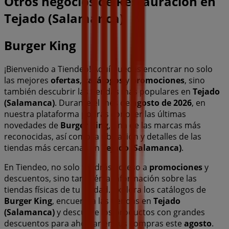
Otros negocios de Restauración en
Tejado (Salamanca)
Burger King
¡Bienvenido a Tiendeo! Aquí puedes encontrar no solo
las mejores
ofertas
,
catálogos
y
promociones
, sino
también descubrir las tiendas más populares en
Tejado
(Salamanca)
. Durante el mes de
agosto de 2026
, en
nuestra plataforma podrás conocer las últimas
novedades de
Burger King
, una de las marcas más
reconocidas, así como la ubicación y detalles de las
tiendas más cercanas en
Tejado (Salamanca)
.
En Tiendeo, no solo tendrás acceso a
promociones
y
descuentos, sino también a información sobre las
tiendas físicas de tu ciudad. Explora los catálogos de
Burger King
, encuentra las tiendas en
Tejado
(Salamanca)
y descubre los productos con grandes
descuentos para ahorrar en tus compras este
agosto
.