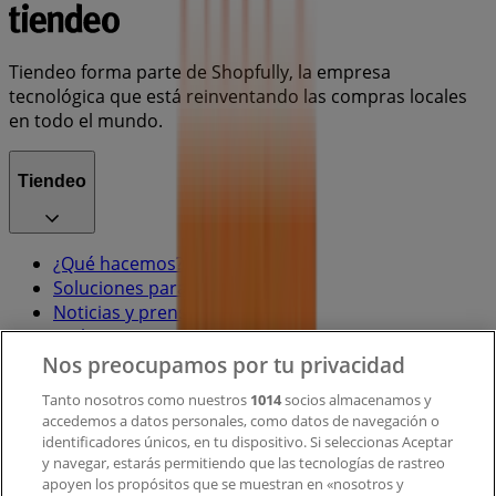
Tiendeo forma parte de Shopfully, la empresa
tecnológica que está reinventando las compras locales
en todo el mundo.
Tiendeo
¿Qué hacemos?
Soluciones para empresas
Noticias y prensa
Trabaja con nosotros
Nos preocupamos por tu privacidad
Contacto
Tanto nosotros como nuestros
1014
socios almacenamos y
accedemos a datos personales, como datos de navegación o
identificadores únicos, en tu dispositivo. Si seleccionas Aceptar
y navegar, estarás permitiendo que las tecnologías de rastreo
Contacto comercial y de marketing
apoyen los propósitos que se muestran en «nosotros y