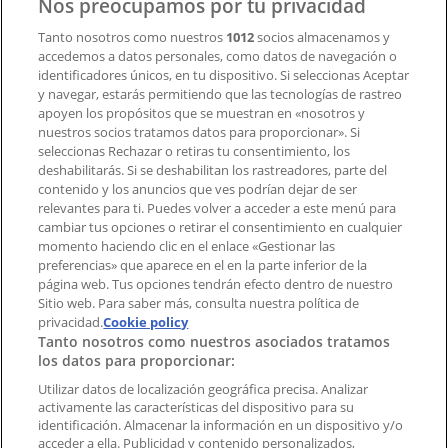
Nos preocupamos por tu privacidad
Contacto
Tanto nosotros como nuestros
1012
socios almacenamos y
accedemos a datos personales, como datos de navegación o
identificadores únicos, en tu dispositivo. Si seleccionas Aceptar
y navegar, estarás permitiendo que las tecnologías de rastreo
Contacto comercial y de marketing
apoyen los propósitos que se muestran en «nosotros y
Tienda mal colocada en el mapa
nuestros socios tratamos datos para proporcionar». Si
Notificar un folleto
seleccionas Rechazar o retiras tu consentimiento, los
deshabilitarás. Si se deshabilitan los rastreadores, parte del
¿Encontraste un problema en la web o en la
contenido y los anuncios que ves podrían dejar de ser
aplicación?
relevantes para ti. Puedes volver a acceder a este menú para
cambiar tus opciones o retirar el consentimiento en cualquier
momento haciendo clic en el enlace «Gestionar las
Índices
preferencias» que aparece en el en la parte inferior de la
página web. Tus opciones tendrán efecto dentro de nuestro
Sitio web. Para saber más, consulta nuestra política de
Marcas
privacidad.
Cookie policy
Tanto nosotros como nuestros asociados tratamos
Negocios
los datos para proporcionar:
Negocios cercanos
Productos
Utilizar datos de localización geográfica precisa. Analizar
activamente las características del dispositivo para su
Ciudades
identificación. Almacenar la información en un dispositivo y/o
acceder a ella. Publicidad y contenido personalizados,