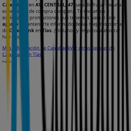
CaixaBank
en
AV. CENTRAL, 47
para disfrutar de una
experiencia de compra completa. Te invitamos a
explorar las promociones que tenemos para ti este
agosto
y mantenerte informado de las mejores ofertas
de
CaixaBank
en
Tías
. ¡Visítanos y empieza a ahorrar
hoy mismo!
Más información de CaixaBank
Ver otras tiendas de
CaixaBank en Tías
Publicidad