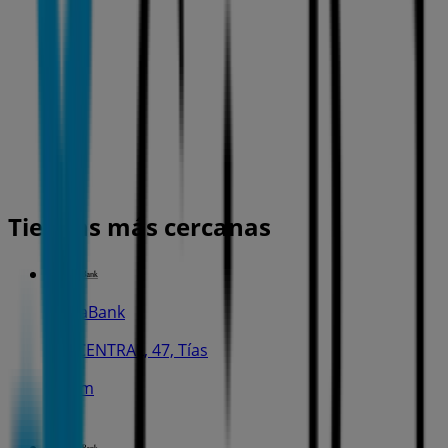
Tiendas más cercanas
CaixaBank
AV. CENTRAL, 47, Tías
133 m