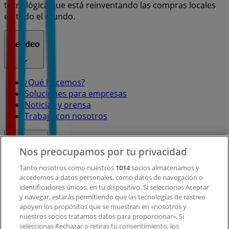
tecnológica que está reinventando las compras locales
en todo el mundo.
Tiendeo
¿Qué hacemos?
Soluciones para empresas
Noticias y prensa
Trabaja con nosotros
Contacto
Nos preocupamos por tu privacidad
Tanto nosotros como nuestros
1014
socios almacenamos y
accedemos a datos personales, como datos de navegación o
Contacto comercial y de marketing
identificadores únicos, en tu dispositivo. Si seleccionas Aceptar
Tienda mal colocada en el mapa
y navegar, estarás permitiendo que las tecnologías de rastreo
Notificar un folleto
apoyen los propósitos que se muestran en «nosotros y
¿Encontraste un problema en la web o en la
nuestros socios tratamos datos para proporcionar». Si
aplicación?
seleccionas Rechazar o retiras tu consentimiento, los