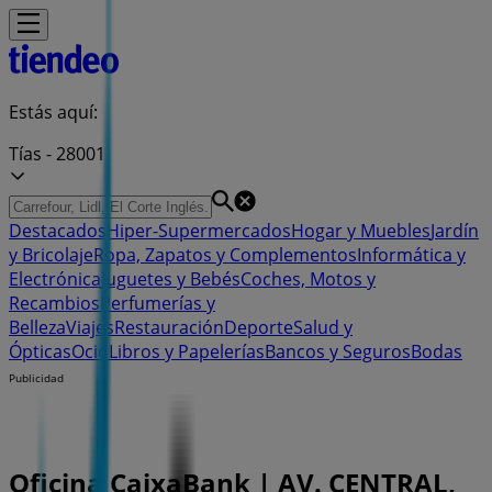
Estás aquí:
Tías - 28001
Destacados
Hiper-Supermercados
Hogar y Muebles
Jardín
y Bricolaje
Ropa, Zapatos y Complementos
Informática y
Electrónica
Juguetes y Bebés
Coches, Motos y
Recambios
Perfumerías y
Belleza
Viajes
Restauración
Deporte
Salud y
Ópticas
Ocio
Libros y Papelerías
Bancos y Seguros
Bodas
Publicidad
Oficina CaixaBank | AV. CENTRAL,