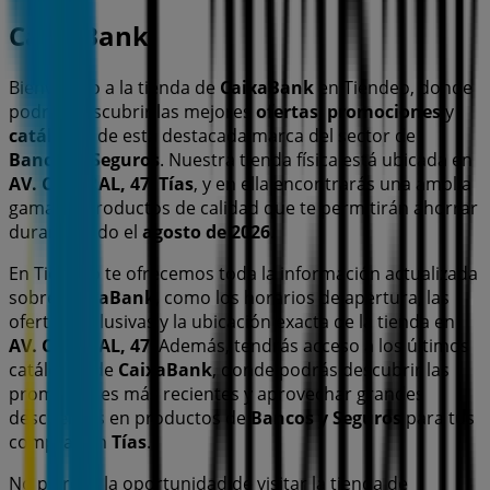
CaixaBank
Bienvenido a la tienda de
CaixaBank
en Tiendeo, donde
podrás descubrir las mejores
ofertas
,
promociones
y
catálogos
de esta destacada marca del sector de
Bancos y Seguros
. Nuestra tienda física está ubicada en
AV. CENTRAL, 47
,
Tías
, y en ella encontrarás una amplia
gama de productos de calidad que te permitirán ahorrar
durante todo el
agosto de 2026
.
En Tiendeo te ofrecemos toda la información actualizada
sobre
CaixaBank
, como los horarios de apertura, las
ofertas exclusivas y la ubicación exacta de la tienda en
AV. CENTRAL, 47
. Además, tendrás acceso a los últimos
catálogos de
CaixaBank
, donde podrás descubrir las
promociones más recientes y aprovechar grandes
descuentos en productos de
Bancos y Seguros
para tus
compras en
Tías
.
No pierdas la oportunidad de visitar la tienda de