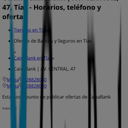
47, Tías - Horarios, teléfono y
ofertas
Tiendeo en Tías
»
Ofertas de Bancos y Seguros en Tías
»
CaixaBank en Tías
»
CaixaBank | AV. CENTRAL, 47
Mapa
928828040
Mapa
928828040
Estamos a punto de publicar ofertas de CaixaBank
Publicidad