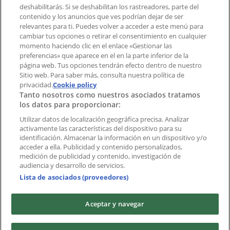
deshabilitarás. Si se deshabilitan los rastreadores, parte del
contenido y los anuncios que ves podrían dejar de ser
Índices
relevantes para ti. Puedes volver a acceder a este menú para
cambiar tus opciones o retirar el consentimiento en cualquier
momento haciendo clic en el enlace «Gestionar las
preferencias» que aparece en el en la parte inferior de la
Marcas
página web. Tus opciones tendrán efecto dentro de nuestro
Marcas locales
Sitio web. Para saber más, consulta nuestra política de
Negocios
privacidad.
Cookie policy
Tanto nosotros como nuestros asociados tratamos
Negocios cercanos
los datos para proporcionar:
Productos
Productos locales
Utilizar datos de localización geográfica precisa. Analizar
activamente las características del dispositivo para su
Ciudades
identificación. Almacenar la información en un dispositivo y/o
acceder a ella. Publicidad y contenido personalizados,
Descargar la APP Tiendeo
medición de publicidad y contenido, investigación de
audiencia y desarrollo de servicios.
Lista de asociados (proveedores)
Aceptar y navegar
Copyright © Tiendeo ® 2026 · Shopfully Marketing S.L.U. –