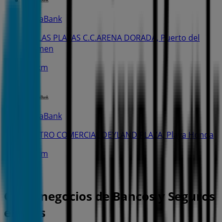
CaixaBank
AV. LAS PLAYAS C.C.ARENA DORADA, Puerto del
Carmen
3.8 km
CaixaBank
CENTRO COMERCIAL DEYLAND PLAZA, Playa Honda
6.3 km
Otros negocios de Bancos y Seguros
en Tías