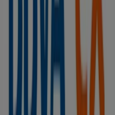
de una experiencia de compra completa. Te invitamos a
explorar las promociones que tenemos para ti este
agosto
y mantenerte informado de las mejores ofertas
de
BBVA
en
Torà
. ¡Visítanos y empieza a ahorrar hoy
mismo!
Más información de BBVA
Ver otras tiendas de BBVA en
Torà
Publicidad