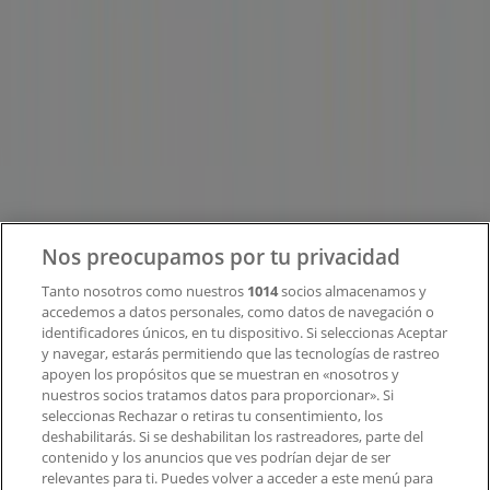
en todo el mundo.
Tiendeo
¿Qué hacemos?
Soluciones para empresas
Noticias y prensa
Trabaja con nosotros
Nos preocupamos por tu privacidad
Contacto
Tanto nosotros como nuestros
1014
socios almacenamos y
accedemos a datos personales, como datos de navegación o
identificadores únicos, en tu dispositivo. Si seleccionas Aceptar
y navegar, estarás permitiendo que las tecnologías de rastreo
Contacto comercial y de marketing
apoyen los propósitos que se muestran en «nosotros y
Tienda mal colocada en el mapa
nuestros socios tratamos datos para proporcionar». Si
Notificar un folleto
seleccionas Rechazar o retiras tu consentimiento, los
deshabilitarás. Si se deshabilitan los rastreadores, parte del
¿Encontraste un problema en la web o en la
contenido y los anuncios que ves podrían dejar de ser
aplicación?
relevantes para ti. Puedes volver a acceder a este menú para