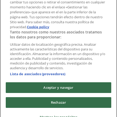
cambiar tus opciones o retirar el consentimiento en cualquier
momento haciendo clic en el enlace «Gestionar las
Índices
preferencias» que aparece en el en la parte inferior de la
página web. Tus opciones tendrán efecto dentro de nuestro
Sitio web. Para saber más, consulta nuestra política de
Marcas
privacidad.
Cookie policy
Tanto nosotros como nuestros asociados tratamos
Negocios
los datos para proporcionar:
Negocios cercanos
Productos
Utilizar datos de localización geográfica precisa. Analizar
activamente las características del dispositivo para su
Ciudades
identificación. Almacenar la información en un dispositivo y/o
acceder a ella. Publicidad y contenido personalizados,
Descargar la APP Tiendeo
medición de publicidad y contenido, investigación de
audiencia y desarrollo de servicios.
Lista de asociados (proveedores)
Aceptar y navegar
Copyright © Tiendeo ® 2026 · Shopfully Marketing S.L.U. –
Rechazar
Palau de Mar – 08039 Barcelona, Spain
Términos y condiciones
Política de privacidad