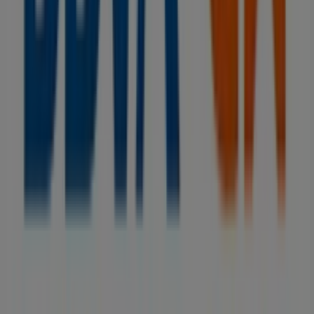
Tiendeo forma parte de Shopfully, la empresa
tecnológica que está reinventando las compras locales