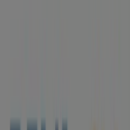
(CANT. PL. LA CREU), Torà -
Horarios, teléfono y ofertas
Tiendeo en Torà
»
Ofertas de Bancos y Seguros en Torà
»
BBVA en Torà
»
BBVA | AV. SOLSONA, 7 (CANT. PL. LA CREU)
Mapa
973473026
Mapa
973473026
Ofertas de BBVA en Torà