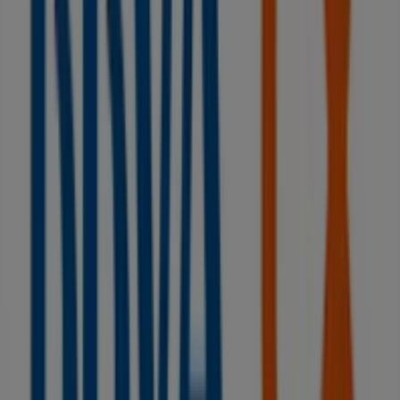
Bienvenido a la tienda de
BBVA
en Tiendeo, donde
podrás descubrir las mejores
ofertas
,
promociones
y
catálogos
de esta destacada marca del sector de
Bancos y Seguros
. Nuestra tienda física está ubicada en
AV. SOLSONA, 7 (CANT. PL. LA CREU)
,
Torà
, y en ella
encontrarás una amplia gama de productos de calidad
que te permitirán ahorrar durante todo el
agosto de
2026
.
En Tiendeo te ofrecemos toda la información actualizada
sobre
BBVA
, como los horarios de apertura, las ofertas
exclusivas y la ubicación exacta de la tienda en
AV.
SOLSONA, 7 (CANT. PL. LA CREU)
. Además, tendrás
acceso a los últimos catálogos de
BBVA
, donde podrás
descubrir las promociones más recientes y aprovechar
grandes descuentos en productos de
Bancos y Seguros
para tus compras en
Torà
.
No pierdas la oportunidad de visitar la tienda de
BBVA
en
AV. SOLSONA, 7 (CANT. PL. LA CREU)
para disfrutar