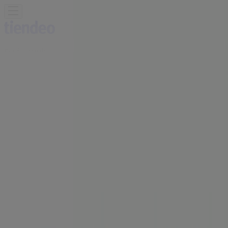
Estás aquí:
Torà - 28001
Destacados
Hiper-Supermercados
Hogar y Muebles
Jardín
y Bricolaje
Ropa, Zapatos y Complementos
Informática y
Electrónica
Juguetes y Bebés
Coches, Motos y
Recambios
Perfumerías y
Belleza
Viajes
Restauración
Deporte
Salud y
Ópticas
Ocio
Libros y Papelerías
Bancos y Seguros
Bodas
Publicidad
Oficina BBVA | AV. SOLSONA, 7