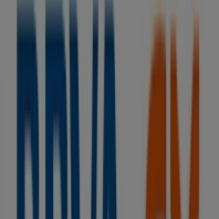
BBVA
Sin comisiones y hasta 1.060€ ¡te sale a
cuenta!
Caduca el 15/9
Tiendas más cercanas
Gasolineras BonÀrea
Carretera LV-3003, Torà
41 m