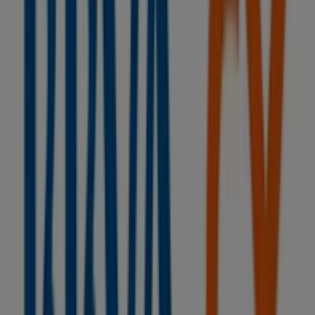
Grup Gamma
Ctra. Andorra-Calaf, 14, Torà
278 m
BBVA
AV. SOLSONA, 7 (CANT. PL. LA CREU), Torà
375 m
Otros negocios de Bancos y Seguros
en Torà
BBVA