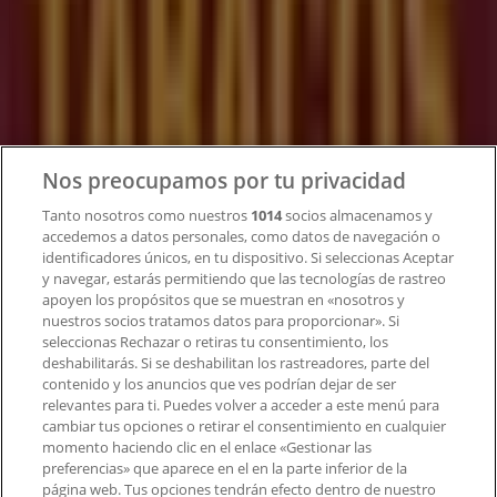
¿Qué hacemos?
Soluciones para empresas
Noticias y prensa
Trabaja con nosotros
Nos preocupamos por tu privacidad
Contacto
Tanto nosotros como nuestros
1014
socios almacenamos y
accedemos a datos personales, como datos de navegación o
identificadores únicos, en tu dispositivo. Si seleccionas Aceptar
y navegar, estarás permitiendo que las tecnologías de rastreo
Contacto comercial y de marketing
apoyen los propósitos que se muestran en «nosotros y
Tienda mal colocada en el mapa
nuestros socios tratamos datos para proporcionar». Si
Notificar un folleto
seleccionas Rechazar o retiras tu consentimiento, los
deshabilitarás. Si se deshabilitan los rastreadores, parte del
¿Encontraste un problema en la web o en la
contenido y los anuncios que ves podrían dejar de ser
aplicación?
relevantes para ti. Puedes volver a acceder a este menú para
cambiar tus opciones o retirar el consentimiento en cualquier
momento haciendo clic en el enlace «Gestionar las
Índices
preferencias» que aparece en el en la parte inferior de la
página web. Tus opciones tendrán efecto dentro de nuestro