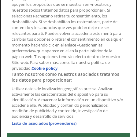
Notificar un folleto
apoyen los propósitos que se muestran en «nosotros y
¿Encontraste un problema en la web o en la
nuestros socios tratamos datos para proporcionar». Si
aplicación?
seleccionas Rechazar o retiras tu consentimiento, los
deshabilitarás. Si se deshabilitan los rastreadores, parte del
contenido y los anuncios que ves podrían dejar de ser
Índices
relevantes para ti. Puedes volver a acceder a este menú para
cambiar tus opciones o retirar el consentimiento en cualquier
momento haciendo clic en el enlace «Gestionar las
preferencias» que aparece en el en la parte inferior de la
Marcas
página web. Tus opciones tendrán efecto dentro de nuestro
Marcas locales
Sitio web. Para saber más, consulta nuestra política de
Negocios
privacidad.
Cookie policy
Tanto nosotros como nuestros asociados tratamos
Negocios cercanos
los datos para proporcionar:
Productos
Productos locales
Utilizar datos de localización geográfica precisa. Analizar
activamente las características del dispositivo para su
Ciudades
identificación. Almacenar la información en un dispositivo y/o
acceder a ella. Publicidad y contenido personalizados,
Descargar la APP Tiendeo
medición de publicidad y contenido, investigación de
audiencia y desarrollo de servicios.
Lista de asociados (proveedores)