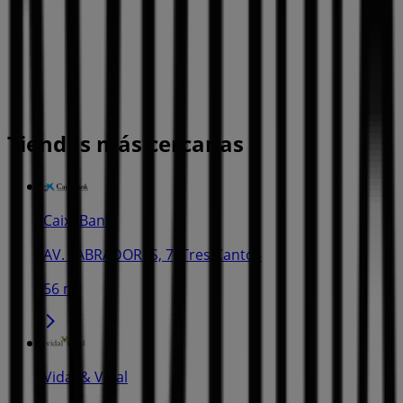
Tiendas más cercanas
CaixaBank
AV. LABRADORES, 7, Tres Cantos
56 m
Vidal & Vidal