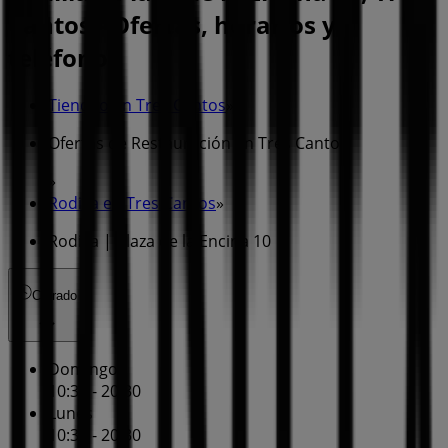
Cantos - Ofertas, horarios y
teléfono
Tiendeo en Tres Cantos
»
Ofertas de Restauración en Tres Cantos
»
Rodilla en Tres Cantos
»
Rodilla | Plaza de la Encina 10
Cerrado
Domingo
10:30 - 20:30
Lunes
10:30 - 20:30