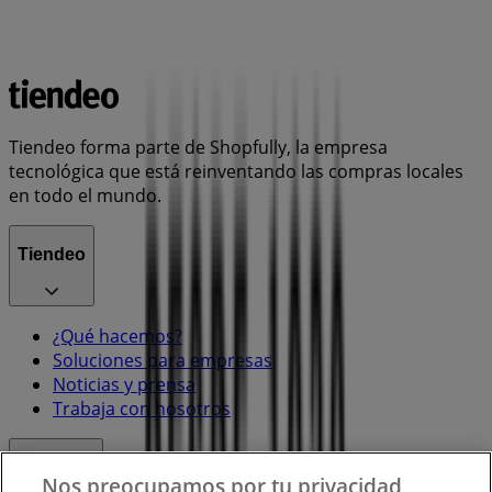
Tiendeo forma parte de Shopfully, la empresa
tecnológica que está reinventando las compras locales
en todo el mundo.
Tiendeo
¿Qué hacemos?
Soluciones para empresas
Noticias y prensa
Trabaja con nosotros
Contacto
Nos preocupamos por tu privacidad