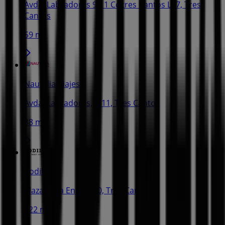
Avda. Labradores 9-11 Cc.tres Cantos L17, Tres
Cantos
59 m
Nautalia Viajes
Avda. Labradores, 9-11, Tres Cantos
88 m
Rodilla
Plaza de la Encina 10, Tres Cantos
122 m