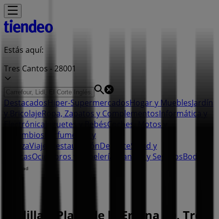
Estás aquí:
Tres Cantos - 28001
Destacados
Hiper-Supermercados
Hogar y Muebles
Jardín
y Bricolaje
Ropa, Zapatos y Complementos
Informática y
Electrónica
Juguetes y Bebés
Coches, Motos y
Recambios
Perfumerías y
Belleza
Viajes
Restauración
Deporte
Salud y
Ópticas
Ocio
Libros y Papelerías
Bancos y Seguros
Bodas
Publicidad
Rodilla | Plaza de la Encina 10, Tres