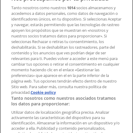
Tanto nosotros como nuestros
1014
socios almacenamos y
accedemos a datos personales, como datos de navegación o
Contacto comercial y de marketing
identificadores únicos, en tu dispositivo. Si seleccionas Aceptar
Tienda mal colocada en el mapa
y navegar, estarás permitiendo que las tecnologías de rastreo
Notificar un folleto
apoyen los propósitos que se muestran en «nosotros y
¿Encontraste un problema en la web o en la
nuestros socios tratamos datos para proporcionar». Si
aplicación?
seleccionas Rechazar o retiras tu consentimiento, los
deshabilitarás. Si se deshabilitan los rastreadores, parte del
contenido y los anuncios que ves podrían dejar de ser
Índices
relevantes para ti. Puedes volver a acceder a este menú para
cambiar tus opciones o retirar el consentimiento en cualquier
momento haciendo clic en el enlace «Gestionar las
preferencias» que aparece en el en la parte inferior de la
Marcas
página web. Tus opciones tendrán efecto dentro de nuestro
Marcas locales
Sitio web. Para saber más, consulta nuestra política de
Negocios
privacidad.
Cookie policy
Tanto nosotros como nuestros asociados tratamos
Negocios cercanos
los datos para proporcionar:
Productos
Productos locales
Utilizar datos de localización geográfica precisa. Analizar
activamente las características del dispositivo para su
Ciudades
identificación. Almacenar la información en un dispositivo y/o
acceder a ella. Publicidad y contenido personalizados,
Descargar la APP Tiendeo