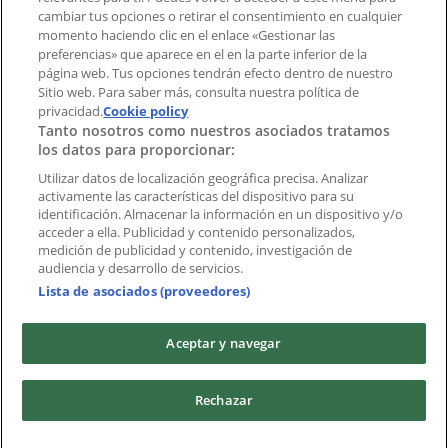
cambiar tus opciones o retirar el consentimiento en cualquier
momento haciendo clic en el enlace «Gestionar las
preferencias» que aparece en el en la parte inferior de la
Marcas
página web. Tus opciones tendrán efecto dentro de nuestro
Marcas locales
Sitio web. Para saber más, consulta nuestra política de
privacidad.
Cookie policy
Negocios
Tanto nosotros como nuestros asociados tratamos
Negocios cercanos
los datos para proporcionar:
Productos
Productos locales
Utilizar datos de localización geográfica precisa. Analizar
activamente las características del dispositivo para su
Ciudades
identificación. Almacenar la información en un dispositivo y/o
acceder a ella. Publicidad y contenido personalizados,
Descargar la APP Tiendeo
medición de publicidad y contenido, investigación de
audiencia y desarrollo de servicios.
Lista de asociados (proveedores)
Aceptar y navegar
Copyright © Tiendeo ® 2026 · Shopfully Marketing S.L.U. –
Rechazar
Palau de Mar – 08039 Barcelona, Spain