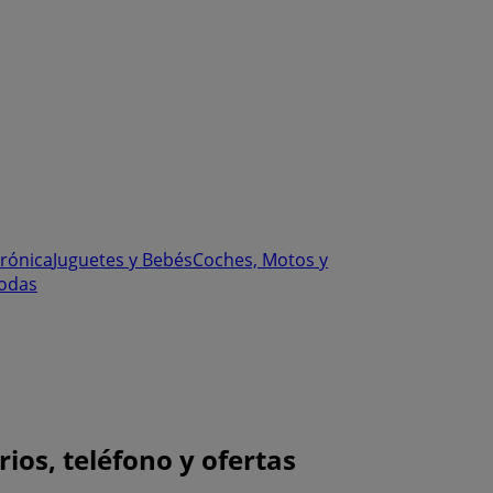
trónica
Juguetes y Bebés
Coches, Motos y
odas
ios, teléfono y ofertas