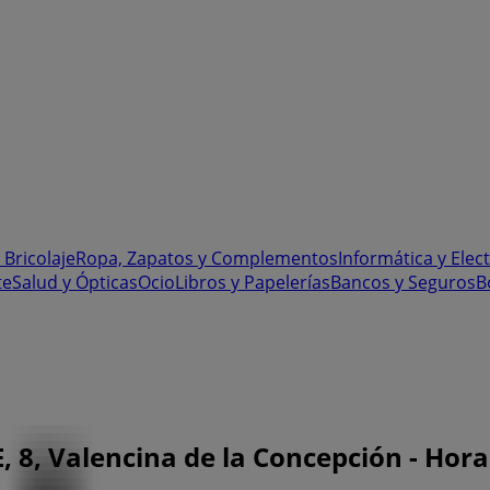
 Bricolaje
Ropa, Zapatos y Complementos
Informática y Elec
te
Salud y Ópticas
Ocio
Libros y Papelerías
Bancos y Seguros
B
 8, Valencina de la Concepción - Horar