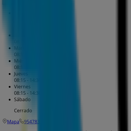
Domingo
Cerrado
Lunes
08:15 - 14:30
Martes
08:15 - 14:30
Miércoles
08:15 - 14:30
Jueves
08:15 - 14:30
16:15 - 18:30
Viernes
08:15 - 14:30
Sábado
Cerrado
Mapa
954783345