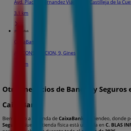
Avd. Placido Fernandez Viaga S/N, Castilleja de la Cue
3.1 km
CaixaBank
AV. CONSTITUCION, 9, Gines
3.5 km
Otros negocios de Bancos y Seguros 
CaixaBank
Bienvenido a la tienda de
CaixaBank
en Tiendeo, donde p
Seguros
. Nuestra tienda física está ubicada en
C. BLAS IN