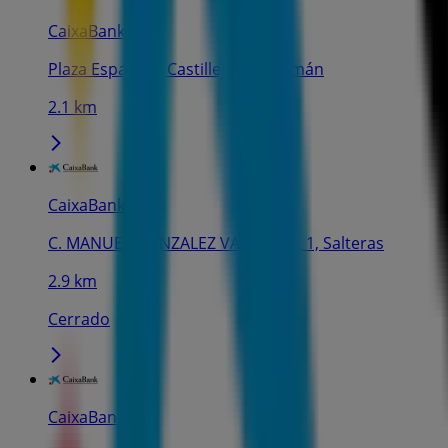
CaixaBank
Plaza España 9, Castilleja de Guzmán
2.1 km
CaixaBank
C. MANUEL GONZALEZ VALVERDE, 1, Salteras
2.9 km
Cerrado
CaixaBank