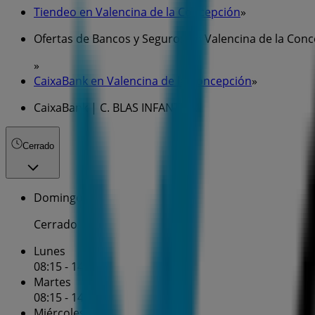
Tiendeo en Valencina de la Concepción
»
Ofertas de Bancos y Seguros en Valencina de la Con
»
CaixaBank en Valencina de la Concepción
»
CaixaBank | C. BLAS INFANTE, 8
Cerrado
Domingo
Cerrado
Lunes
08:15 - 14:30
Martes
08:15 - 14:30
Miércoles