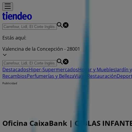
Estás aquí:
Valencina de la Concepción - 28001
Destacados
Hiper-Supermercados
Hogar y Muebles
Jardín y
Recambios
Perfumerías y Belleza
Viajes
Restauración
Depor
Publicidad
Oficina CaixaBank | C. BLAS INFANTE,