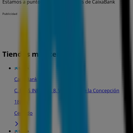
Estamos a punto de publicar ofertas de CaixaBank
Publicidad
Tiendas más cercanas
CaixaBank
C. BLAS INFANTE, 8, Valencina de la Concepción
188 m
Cerrado