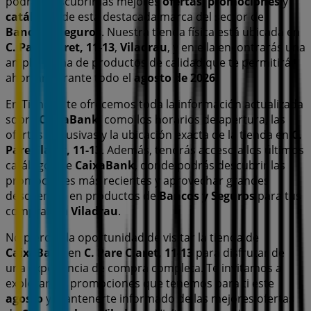
podrás descubrir las mejores
ofertas
,
promociones
y
catálogos
de esta destacada marca del sector de
Bancos y Seguros
. Nuestra tienda física está ubicada en
C. Pare Claret, 11-13
,
Viladrau
, y en ella encontrarás una
amplia gama de productos de calidad que te permitirán
ahorrar durante todo el
agosto de 2026
.
En Tiendeo te ofrecemos toda la información actualizada
sobre
CaixaBank
, como los horarios de apertura, las
ofertas exclusivas y la ubicación exacta de la tienda en
C.
Pare Claret, 11-13
. Además, tendrás acceso a los últimos
catálogos de
CaixaBank
, donde podrás descubrir las
promociones más recientes y aprovechar grandes
descuentos en productos de
Bancos y Seguros
para tus
compras en
Viladrau
.
No pierdas la oportunidad de visitar la tienda de
CaixaBank
en
C. Pare Claret, 11-13
para disfrutar de
una experiencia de compra completa. Te invitamos a
explorar las promociones que tenemos para ti este
agosto
y mantenerte informado de las mejores ofertas