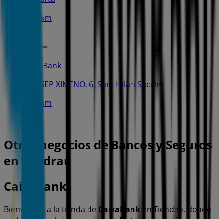
10.0 km
CaixaBank
C. JOSEP XIMENO, 6, Sant Hilari Sacalm
10.3 km
Otros negocios de Bancos y Seguros
en Viladrau
CaixaBank
Bienvenido a la tienda de
CaixaBank
en Tiendeo, donde