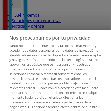
¿Qué hacemos?
Soluciones para empresas
Noticias y prensa
Trabaja con nosotros
Nos preocupamos por tu privacidad
Contacto
Tanto nosotros como nuestros
1014
socios almacenamos y
accedemos a datos personales, como datos de navegación o
identificadores únicos, en tu dispositivo. Si seleccionas Aceptar
y navegar, estarás permitiendo que las tecnologías de rastreo
Contacto comercial y de marketing
apoyen los propósitos que se muestran en «nosotros y
Tienda mal colocada en el mapa
nuestros socios tratamos datos para proporcionar». Si
Notificar un folleto
seleccionas Rechazar o retiras tu consentimiento, los
deshabilitarás. Si se deshabilitan los rastreadores, parte del
¿Encontraste un problema en la web o en la
contenido y los anuncios que ves podrían dejar de ser
aplicación?
relevantes para ti. Puedes volver a acceder a este menú para
cambiar tus opciones o retirar el consentimiento en cualquier
momento haciendo clic en el enlace «Gestionar las
Índices
preferencias» que aparece en el en la parte inferior de la
página web. Tus opciones tendrán efecto dentro de nuestro