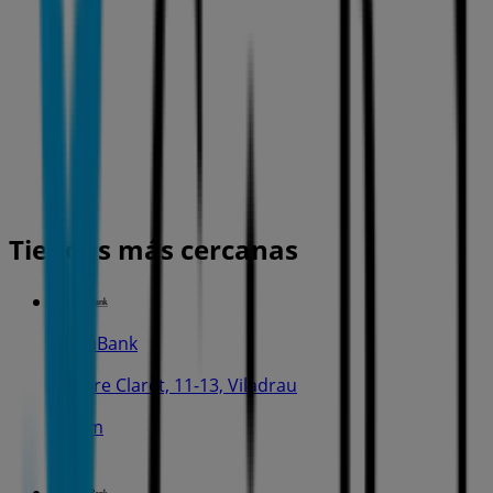
Tiendas más cercanas
CaixaBank
C. Pare Claret, 11-13, Viladrau
297 m