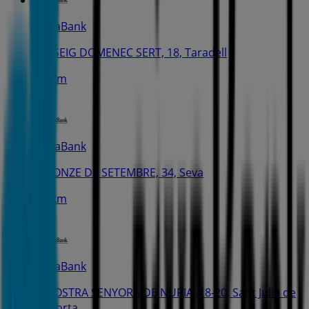
CaixaBank
PASSEIG DOMENEC SERT, 18, Taradell
9.2 km
CaixaBank
AV. ONZE DE SETEMBRE, 34, Seva
9.3 km
CaixaBank
C. NOSTRA SENYORA DE NURIA, 18-20, Sant Julià de
Vilatorta