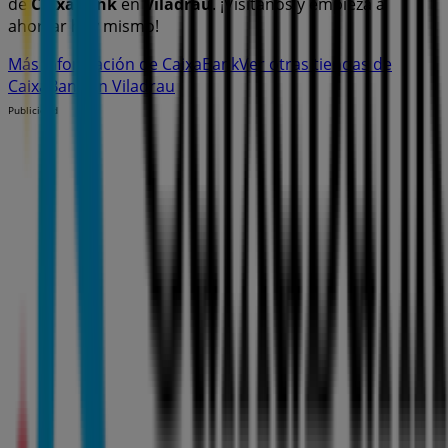
de
CaixaBank
en
Viladrau
. ¡Visítanos y empieza a
ahorrar hoy mismo!
Más información de CaixaBank
Ver otras tiendas de
CaixaBank en Viladrau
Publicidad