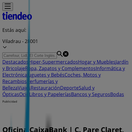
Estás aquí:
Viladrau - 28001
Destacados
Hiper-Supermercados
Hogar y Muebles
Jardín
y Bricolaje
Ropa, Zapatos y Complementos
Informática y
Electrónica
Juguetes y Bebés
Coches, Motos y
Recambios
Perfumerías y
Belleza
Viajes
Restauración
Deporte
Salud y
Ópticas
Ocio
Libros y Papelerías
Bancos y Seguros
Bodas
Publicidad
Oficina CaixaBank | C. Pare Claret,