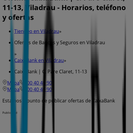
11-13, Viladrau - Horarios, teléfono
y ofertas
Tiendeo en Viladrau
»
Ofertas de Bancos y Seguros en Viladrau
»
CaixaBank en Viladrau
»
CaixaBank | C. Pare Claret, 11-13
Mapa
600 40 40 90
Mapa
600 40 40 90
Estamos a punto de publicar ofertas de CaixaBank
Publicidad