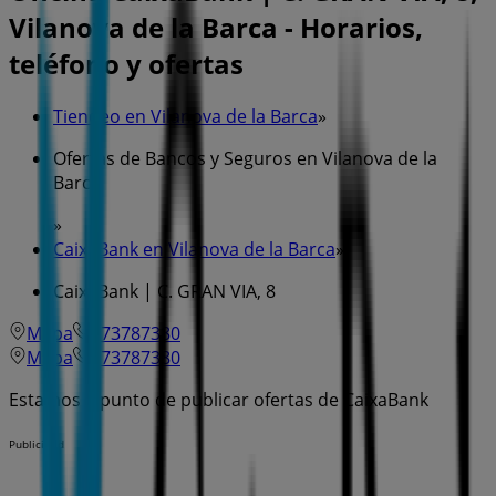
Vilanova de la Barca - Horarios,
teléfono y ofertas
Tiendeo en Vilanova de la Barca
»
Ofertas de Bancos y Seguros en Vilanova de la
Barca
»
CaixaBank en Vilanova de la Barca
»
CaixaBank | C. GRAN VIA, 8
Mapa
973787380
Mapa
973787380
Estamos a punto de publicar ofertas de CaixaBank
Publicidad