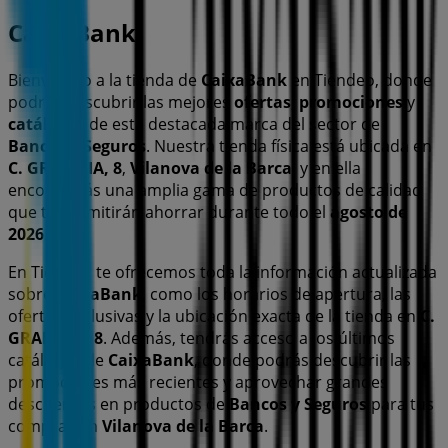
CaixaBank
Bienvenido a la tienda de
CaixaBank
en Tiendeo, donde
podrás descubrir las mejores
ofertas
,
promociones
y
catálogos
de esta destacada marca del sector de
Bancos y Seguros
. Nuestra tienda física está ubicada en
C. GRAN VIA, 8
,
Vilanova de la Barca
, y en ella
encontrarás una amplia gama de productos de calidad
que te permitirán ahorrar durante todo el
agosto de
2026
.
En Tiendeo te ofrecemos toda la información actualizada
sobre
CaixaBank
, como los horarios de apertura, las
ofertas exclusivas y la ubicación exacta de la tienda en
C.
GRAN VIA, 8
. Además, tendrás acceso a los últimos
catálogos de
CaixaBank
, donde podrás descubrir las
promociones más recientes y aprovechar grandes
descuentos en productos de
Bancos y Seguros
para tus
compras en
Vilanova de la Barca
.