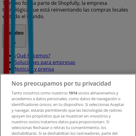
Tiendeo forma parte de Shopfully, la empresa
tecnológica que está reinventando las compras locales
en todo el mundo.
Tiendeo
¿Qué hacemos?
Soluciones para empresas
Noticias y prensa
Trabaja con nosotros
Nos preocupamos por tu privacidad
Contacto
Tanto nosotros como nuestros
1014
socios almacenamos y
accedemos a datos personales, como datos de navegación o
identificadores únicos, en tu dispositivo. Si seleccionas Aceptar
y navegar, estarás permitiendo que las tecnologías de rastreo
Contacto comercial y de marketing
apoyen los propósitos que se muestran en «nosotros y
Tienda mal colocada en el mapa
nuestros socios tratamos datos para proporcionar». Si
Notificar un folleto
seleccionas Rechazar o retiras tu consentimiento, los
deshabilitarás. Si se deshabilitan los rastreadores, parte del
¿Encontraste un problema en la web o en la