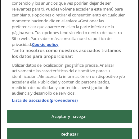
contenido y los anuncios que ves podrían dejar de ser
aplicación?
relevantes para ti. Puedes volver a acceder a este menú para
cambiar tus opciones o retirar el consentimiento en cualquier
momento haciendo clic en el enlace «Gestionar las
Índices
preferencias» que aparece en el en la parte inferior de la
página web. Tus opciones tendrán efecto dentro de nuestro
Sitio web. Para saber más, consulta nuestra política de
Marcas
privacidad.
Cookie policy
Tanto nosotros como nuestros asociados tratamos
Negocios
los datos para proporcionar:
Negocios cercanos
Productos
Utilizar datos de localización geográfica precisa. Analizar
activamente las características del dispositivo para su
Ciudades
identificación. Almacenar la información en un dispositivo y/o
acceder a ella. Publicidad y contenido personalizados,
Descargar la APP Tiendeo
medición de publicidad y contenido, investigación de
audiencia y desarrollo de servicios.
Lista de asociados (proveedores)
Aceptar y navegar
Copyright © Tiendeo ® 2026 · Shopfully Marketing S.L.U. –
Rechazar
Palau de Mar – 08039 Barcelona, Spain