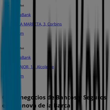
CaixaBank
PL. LA MARRETA, 3, Corbins
2.8 km
CaixaBank
C. MAJOR, 14, Alcoletge
5.5 km
Otros negocios de Bancos y Seguros
en Vilanova de la Barca