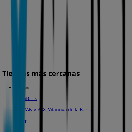
Tiendas más cercanas
CaixaBank
C. GRAN VIA, 8, Vilanova de la Barca
254 m