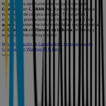
No pierdas la oportunidad de visitar la tienda de
CaixaBank
en
C. GRAN VIA, 8
para disfrutar de una
experiencia de compra completa. Te invitamos a
explorar las promociones que tenemos para ti este
agosto
y mantenerte informado de las mejores ofertas
de
CaixaBank
en
Vilanova de la Barca
. ¡Visítanos y
empieza a ahorrar hoy mismo!
Más información de CaixaBank
Ver otras tiendas de
CaixaBank en Vilanova de la Barca
Publicidad