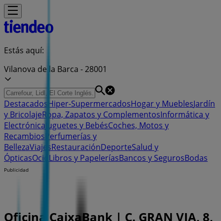
Estás aquí:
Vilanova de la Barca - 28001
Destacados
Hiper-Supermercados
Hogar y Muebles
Jardín
y Bricolaje
Ropa, Zapatos y Complementos
Informática y
Electrónica
Juguetes y Bebés
Coches, Motos y
Recambios
Perfumerías y
Belleza
Viajes
Restauración
Deporte
Salud y
Ópticas
Ocio
Libros y Papelerías
Bancos y Seguros
Bodas
Publicidad
Oficina CaixaBank | C. GRAN VIA, 8,