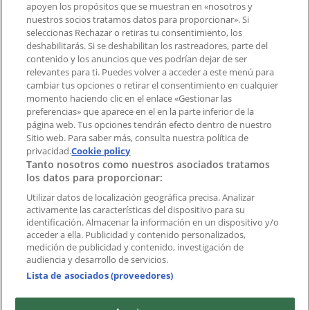
Contacto comercial y de marketing
apoyen los propósitos que se muestran en «nosotros y
Tienda mal colocada en el mapa
nuestros socios tratamos datos para proporcionar». Si
Notificar un folleto
seleccionas Rechazar o retiras tu consentimiento, los
deshabilitarás. Si se deshabilitan los rastreadores, parte del
¿Encontraste un problema en la web o en la
contenido y los anuncios que ves podrían dejar de ser
aplicación?
relevantes para ti. Puedes volver a acceder a este menú para
cambiar tus opciones o retirar el consentimiento en cualquier
momento haciendo clic en el enlace «Gestionar las
Índices
preferencias» que aparece en el en la parte inferior de la
página web. Tus opciones tendrán efecto dentro de nuestro
Sitio web. Para saber más, consulta nuestra política de
Marcas
privacidad.
Cookie policy
Tanto nosotros como nuestros asociados tratamos
Negocios
los datos para proporcionar:
Negocios cercanos
Productos
Utilizar datos de localización geográfica precisa. Analizar
activamente las características del dispositivo para su
Ciudades
identificación. Almacenar la información en un dispositivo y/o
acceder a ella. Publicidad y contenido personalizados,
Descargar la APP Tiendeo
medición de publicidad y contenido, investigación de
audiencia y desarrollo de servicios.
Lista de asociados (proveedores)