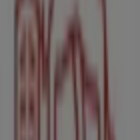
Generali Seguro de Hogar
Bienvenido a la tienda de
Generali Seguro de Hogar
en
Tiendeo, donde podrás descubrir las mejores
ofertas
,
promociones
y
catálogos
de esta destacada marca del
sector de
Bancos y Seguros
. Nuestra tienda física está
ubicada en
Calle Santismo Cristo de la Veracruz, 1
,
Villanueva del Ariscal
, y en ella encontrarás una amplia
gama de productos de calidad que te permitirán ahorrar
durante todo el
agosto de 2026
.
En Tiendeo te ofrecemos toda la información actualizada
sobre
Generali Seguro de Hogar
, como los horarios de
apertura, las ofertas exclusivas y la ubicación exacta de
la tienda en
Calle Santismo Cristo de la Veracruz, 1
.
Además, tendrás acceso a los últimos catálogos de
Generali Seguro de Hogar
, donde podrás descubrir las
promociones más recientes y aprovechar grandes
descuentos en productos de
Bancos y Seguros
para tus