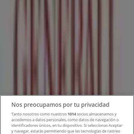
Tiendeo forma parte de Shopfully, la empresa
tecnológica que está reinventando las compras locales
en todo el mundo.
Tiendeo
¿Qué hacemos?
Soluciones para empresas
Noticias y prensa
Trabaja con nosotros
Nos preocupamos por tu privacidad
Contacto
Tanto nosotros como nuestros
1014
socios almacenamos y
accedemos a datos personales, como datos de navegación o
identificadores únicos, en tu dispositivo. Si seleccionas Aceptar
y navegar, estarás permitiendo que las tecnologías de rastreo