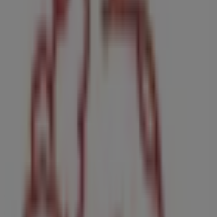
C. CARDENAL DELGADO VENEGAS, 1, Villanueva del
Ariscal
267 m
Cerrado
Tien 21
Avda. de las Palmeras, 35, Villanueva del Ariscal
328 m
Cerrado
Otros negocios de Bancos y Seguros
en Villanueva del Ariscal