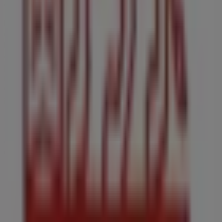
compras en
Villanueva del Ariscal
.
No pierdas la oportunidad de visitar la tienda de
Generali Seguro de Hogar
en
Calle Santismo Cristo de
la Veracruz, 1
para disfrutar de una experiencia de
compra completa. Te invitamos a explorar las
promociones que tenemos para ti este
agosto
y
mantenerte informado de las mejores ofertas de
Generali Seguro de Hogar
en
Villanueva del Ariscal
.
¡Visítanos y empieza a ahorrar hoy mismo!
Más información de Generali Seguro de Hogar
Ver otras
tiendas de Generali Seguro de Hogar en Villanueva del
Ariscal
Publicidad