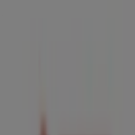
Calle Santismo Cristo de la
Veracruz, 1, Villanueva del Ariscal -
Horarios, teléfono y ofertas
Tiendeo en Villanueva del Ariscal
»
Ofertas de Bancos y Seguros en Villanueva del
Ariscal
»
Generali Seguro de Hogar en Villanueva del Ariscal
»
Generali Seguro de Hogar | Calle Santismo Cristo
de la Veracruz, 1
Mapa
Mapa
Estamos a punto de publicar ofertas de Generali Seguro
de Hogar