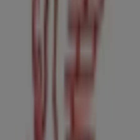
Cl Santisimo Cristo de la Vera Cruz, 16, Villanueva
del Ariscal
198 m
Cerrado
Generali Seguro de Hogar
Calle Santismo Cristo de la Veracruz, 1, Villanueva
del Ariscal
225 m
CaixaBank