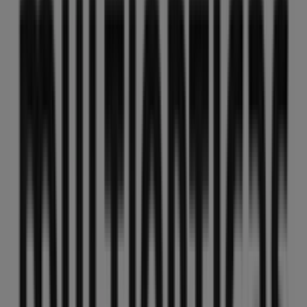
C/Sancho el Sabio, nº12, Vitoria
46 m
Veritas
Sancho el Sabio Kalea, 13, Vitoria
46 m
Abierto
Otros negocios de Salud y Ópticas
en Vitoria
MultiÓpticas