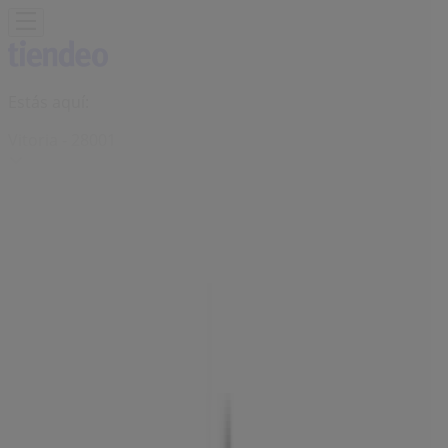
Estás aquí:
Vitoria - 28001
Destacados
Hiper-Supermercados
Hogar y Muebles
Jardín
y Bricolaje
Ropa, Zapatos y Complementos
Informática y
Electrónica
Juguetes y Bebés
Coches, Motos y
Recambios
Perfumerías y
Belleza
Viajes
Restauración
Deporte
Salud y
Ópticas
Ocio
Libros y Papelerías
Bancos y Seguros
Bodas
Publicidad
MultiÓpticas | C/ de la paz,27,