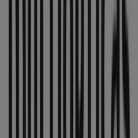
Bienvenido a la tienda de
MultiÓpticas
en Tiendeo,
donde podrás descubrir las mejores
ofertas
,
promociones
y
catálogos
de esta destacada marca del
sector de
Salud y Ópticas
. Nuestra tienda física está
ubicada en
C/ de la paz,27
,
Vitoria
, y en ella encontrarás
una amplia gama de productos de calidad que te
permitirán ahorrar durante todo el
agosto de 2026
.
En Tiendeo te ofrecemos toda la información actualizada
sobre
MultiÓpticas
, como los horarios de apertura, las
ofertas exclusivas y la ubicación exacta de la tienda en
C/
de la paz,27
. Además, tendrás acceso a los últimos
catálogos de
MultiÓpticas
, donde podrás descubrir las
promociones más recientes y aprovechar grandes
descuentos en productos de
Salud y Ópticas
para tus
compras en
Vitoria
.
No pierdas la oportunidad de visitar la tienda de
MultiÓpticas
en
C/ de la paz,27
para disfrutar de una
experiencia de compra completa. Te invitamos a