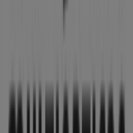
MultiÓpticas
Rebajas
Caduca el 13/8
Tiendas más cercanas
Naturhouse
Calle Sancho el Sabio, 17, Vitoria
16 m
Foster's Hollywood