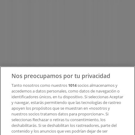
Tiendeo
¿Qué hacemos?
Soluciones para empresas
Noticias y prensa
Trabaja con nosotros
Contacto
Nos preocupamos por tu privacidad
Tanto nosotros como nuestros
1014
socios almacenamos y
accedemos a datos personales, como datos de navegación o
Contacto comercial y de marketing
identificadores únicos, en tu dispositivo. Si seleccionas Aceptar
Tienda mal colocada en el mapa
y navegar, estarás permitiendo que las tecnologías de rastreo
Notificar un folleto
apoyen los propósitos que se muestran en «nosotros y
¿Encontraste un problema en la web o en la
nuestros socios tratamos datos para proporcionar». Si
aplicación?
seleccionas Rechazar o retiras tu consentimiento, los
deshabilitarás. Si se deshabilitan los rastreadores, parte del
contenido y los anuncios que ves podrían dejar de ser