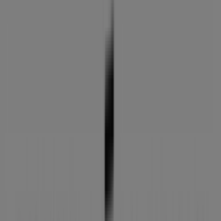
Vitoria - Ofertas, horarios y teléfono
Tiendeo en Vitoria
»
Ofertas de Salud y Ópticas en Vitoria
»
MultiÓpticas en Vitoria
»
MultiÓpticas | C/ de la paz,27
Mapa
945295570
Mapa
945295570
Ofertas de MultiÓpticas en Vitoria