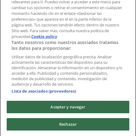
Índices
relevantes para ti. Puedes volver a acceder a este menú para
cambiar tus opciones o retirar el consentimiento en cualquier
momento haciendo clic en el enlace «Gestionar las
preferencias» que aparece en el en la parte inferior de la
Marcas
página web. Tus opciones tendrán efecto dentro de nuestro
Marcas locales
Sitio web. Para saber más, consulta nuestra política de
Negocios
privacidad.
Cookie policy
Tanto nosotros como nuestros asociados tratamos
Negocios cercanos
los datos para proporcionar:
Productos
Productos locales
Utilizar datos de localización geográfica precisa. Analizar
activamente las características del dispositivo para su
Ciudades
identificación. Almacenar la información en un dispositivo y/o
acceder a ella. Publicidad y contenido personalizados,
Descargar la APP Tiendeo
medición de publicidad y contenido, investigación de
audiencia y desarrollo de servicios.
Lista de asociados (proveedores)
Aceptar y navegar
Copyright © Tiendeo ® 2026 · Shopfully Marketing S.L.U. –
Rechazar
Palau de Mar – 08039 Barcelona, Spain