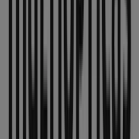
explorar las promociones que tenemos para ti este
agosto
y mantenerte informado de las mejores ofertas
de
MultiÓpticas
en
Vitoria
. ¡Visítanos y empieza a
ahorrar hoy mismo!
Más información de MultiÓpticas
Ver otras tiendas de
MultiÓpticas en Vitoria
Publicidad