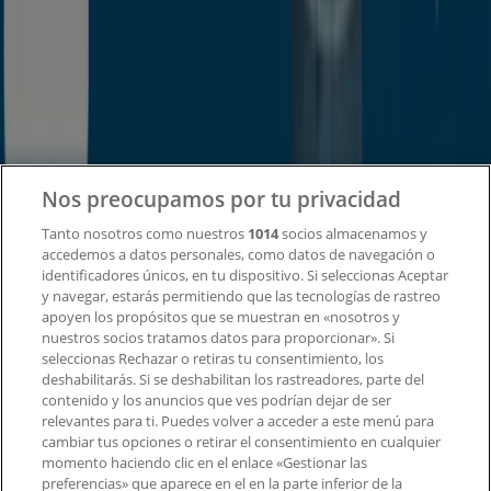
Tiendeo
¿Qué hacemos?
Soluciones para empresas
Noticias y prensa
Trabaja con nosotros
Nos preocupamos por tu privacidad
Contacto
Tanto nosotros como nuestros
1014
socios almacenamos y
accedemos a datos personales, como datos de navegación o
identificadores únicos, en tu dispositivo. Si seleccionas Aceptar
y navegar, estarás permitiendo que las tecnologías de rastreo
Contacto comercial y de marketing
apoyen los propósitos que se muestran en «nosotros y
Tienda mal colocada en el mapa
nuestros socios tratamos datos para proporcionar». Si
Notificar un folleto
seleccionas Rechazar o retiras tu consentimiento, los
deshabilitarás. Si se deshabilitan los rastreadores, parte del
¿Encontraste un problema en la web o en la
contenido y los anuncios que ves podrían dejar de ser
aplicación?
relevantes para ti. Puedes volver a acceder a este menú para
cambiar tus opciones o retirar el consentimiento en cualquier
momento haciendo clic en el enlace «Gestionar las
Índices
preferencias» que aparece en el en la parte inferior de la