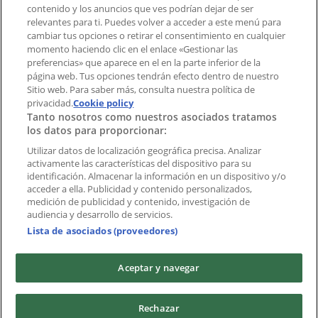
contenido y los anuncios que ves podrían dejar de ser
Índices
relevantes para ti. Puedes volver a acceder a este menú para
cambiar tus opciones o retirar el consentimiento en cualquier
momento haciendo clic en el enlace «Gestionar las
preferencias» que aparece en el en la parte inferior de la
Marcas
página web. Tus opciones tendrán efecto dentro de nuestro
Marcas locales
Sitio web. Para saber más, consulta nuestra política de
Negocios
privacidad.
Cookie policy
Tanto nosotros como nuestros asociados tratamos
Negocios cercanos
los datos para proporcionar:
Productos
Productos locales
Utilizar datos de localización geográfica precisa. Analizar
activamente las características del dispositivo para su
Ciudades
identificación. Almacenar la información en un dispositivo y/o
acceder a ella. Publicidad y contenido personalizados,
Descargar la APP Tiendeo
medición de publicidad y contenido, investigación de
audiencia y desarrollo de servicios.
Lista de asociados (proveedores)
Aceptar y navegar
Copyright © Tiendeo ® 2026 · Shopfully Marketing S.L.U. –
Rechazar
Palau de Mar – 08039 Barcelona, Spain