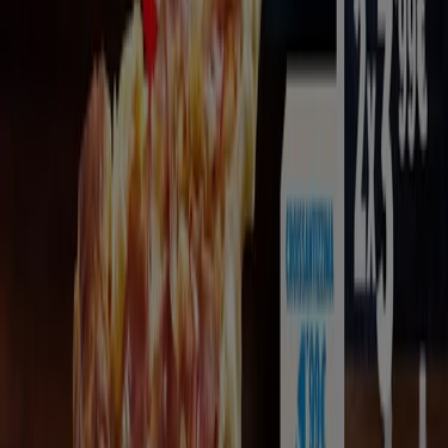
Pizza Hut
Promociones
Caduca el 12/8
Badajoz
-4 días
Domino's Pizza
Ofertas
Caduca el 12/8
Badajoz
Ver más
Otros negocios de Restauración en
Badajoz