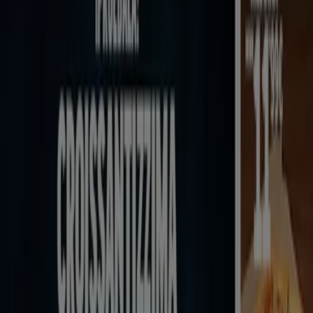
Descuentos
Seguir para obtener ofertas
Tiendeo en Badajoz
»
Ofertas de Restauración en Badajoz
»
Ginos en Badajoz
Vistazo de las ofertas de Ginos en
Badajoz
Catálogos con ofertas de Ginos en Badajoz:
1
Categoría:
Restauración