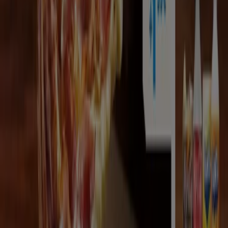
Encuentra catálogos de Ginos en tu
ciudad
Ginos en Madrid
Ginos en Barcelona
Ginos en
Sevilla
Ginos en Zaragoza
Ginos en Málaga
Ver más ciudades
Vistazo de las ofertas de Ginos en
Badajoz
Catálogos con ofertas de Ginos en Badajoz:
1
Categoría:
Restauración
Oferta más reciente:
23/7/2026