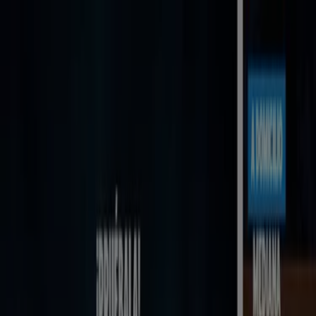
Estás aquí:
Badajoz - 28001
Destacados
Hiper-Supermercados
Hogar y Muebles
Jardín
y Bricolaje
Ropa, Zapatos y Complementos
Informática y
Electrónica
Juguetes y Bebés
Coches, Motos y
Recambios
Perfumerías y
Belleza
Viajes
Restauración
Deporte
Salud y
Ópticas
Ocio
Libros y Papelerías
Bancos y Seguros
Bodas
Publicidad
Ginos Badajoz - Ofertas, Cupones y